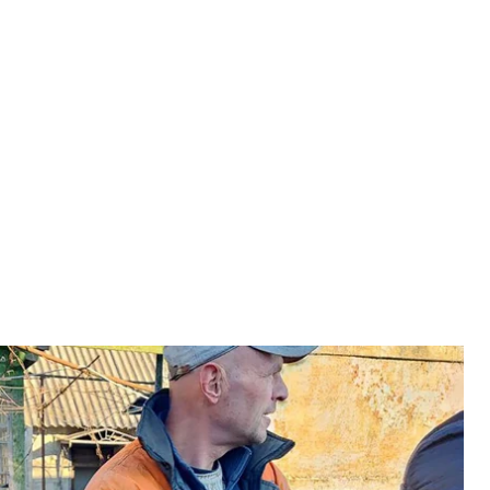
рьковской области, 14 ноября 2023 года
овской области
оселок Казачья Лопань Харьковской области.
инегубов
и
МВД
.