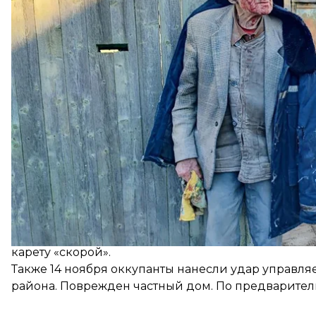
По данным правоохранителей, в результате обст
В одном из полуразрушенных домов оставалась п
немедленной эвакуации. Спасатели совместно с
карету «скорой».
Также 14 ноября оккупанты нанесли удар управл
района. Поврежден частный дом. По предварител