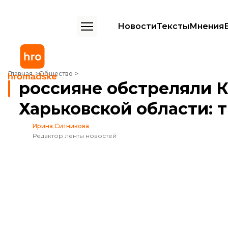
Новости
Тексты
Мнения
россияне обстреляли Казачью Лопань в Харьковской области: три
Главная
Общество
россияне обстреляли К
Харьковской области: 
Ирина Ситникова
Редактор ленты новостей