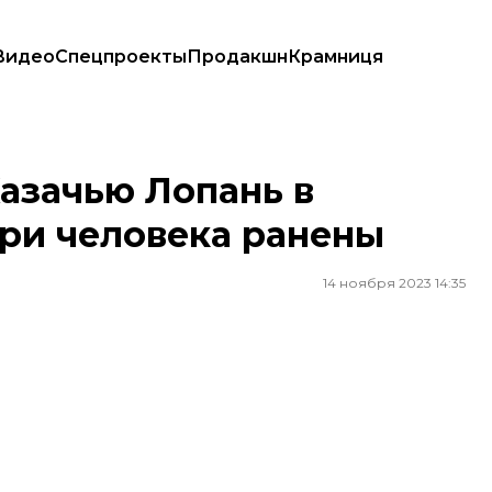
Видео
Спецпроекты
Продакшн
Крамниця
 человека ранены
азачью Лопань в
три человека ранены
14 ноября 2023 14:35