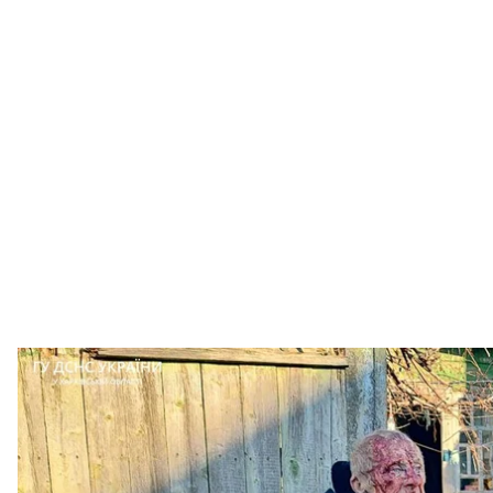
россияне обстреляли Казачью Лопань в Ха
ГУ ГСНС в Харьк
Утром 14 ноября российские войска обстреляли п
Известно о трех раненых.
Об этом сообщили глава Харьковской ОВА
Олег С