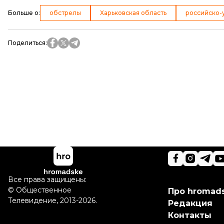
Больше о
:
обстрелы
Харьковская область
российско-
Поделиться
:
Все права защищены:
©
Общественное
Про hromad
Телевидение
,
2013-2026.
Редакция
Контакты