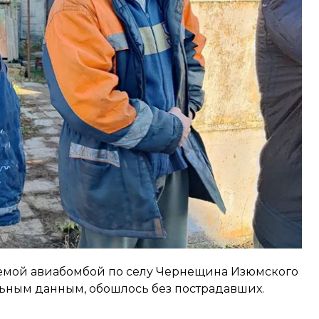
рела были повреждены жилые дома.
рикованная к постели женщина. Она нуждалась в
 медиками транспортировали женщину из дома в
яемой авиабомбой по селу Чернещина Изюмского
ьным данным, обошлось без пострадавших.