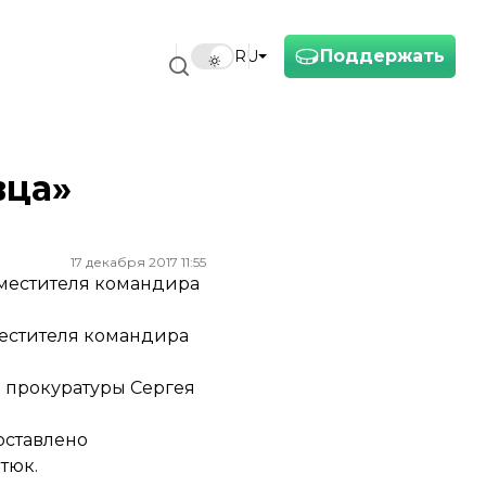
Поддержать
RU
вца»
17 декабря 2017 11:55
аместителя командира
местителя командира
й прокуратуры Сергея
оставлено
тюк.