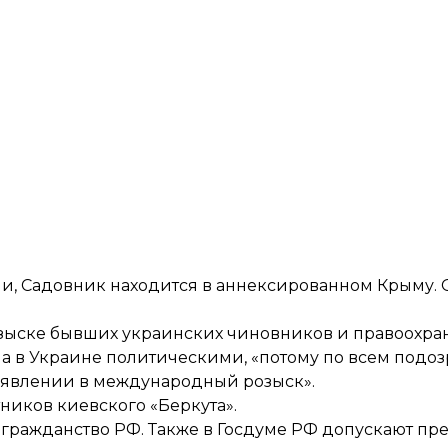
ии, Садовник находится в аннексированном Крыму.
розыске бывших украинских чиновников и правоохра
на в Украине политическими, «потому по всем подо
объявлении в международный розыск».
тников киевского «Беркута».
и гражданство РФ. Также в Госдуме РФ
допускают
пре