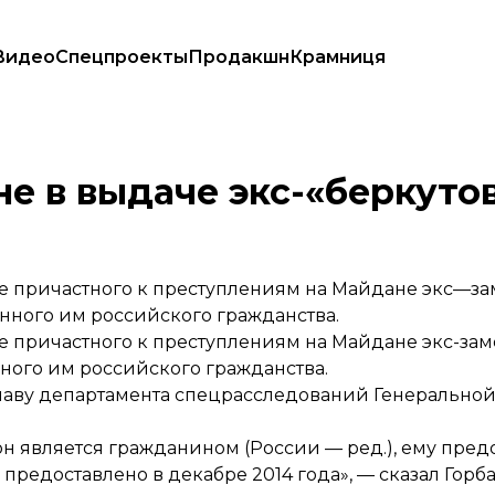
Видео
Спецпроекты
Продакшн
Крамниця
не в выдаче экс-«беркуто
че причастного к преступлениям на Майдане экс—з
нного им российского гражданства.
че причастного к преступлениям на Майдане экс-за
ного им российского гражданства.
главу департамента спецрасследований Генерально
он является гражданином (России — ред.), ему пред
 предоставлено в декабре 2014 года», — сказал Горба