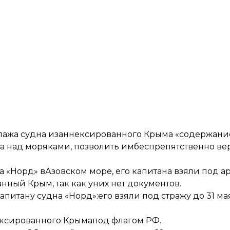
ипажа судна изаннексированного Крыма «содержани
а над моряками, позволить имбеспрепятственно ве
 «Норд» вАзовском море, его капитана взяли под а
ный Крым, так как уних нет документов.
апитану судна «Норд»:
его взяли под стражу до 31 ма
ексированного Крыма
под флагом РФ.