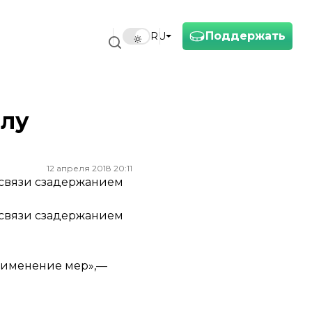
Поддержать
RU
елу
12 апреля 2018 20:11
 всвязи сзадержанием
 всвязи сзадержанием
применение мер»,—