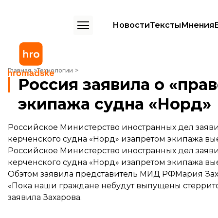
Новости
Тексты
Мнения
Россия заявила о «праве на ответ» Украине по делу экипажа судна
Главная
Технологии
Россия заявила о «прав
экипажа судна «Норд»
Российское Министерство иностранных дел заявил
керченского судна «Норд» изапретом экипажа вы
Российское Министерство иностранных дел заявил
керченского судна «Норд» изапретом экипажа вы
Обэтом заявила представитель МИД РФМария Зах
«Пока наши граждане небудут выпущены стеррито
заявила Захарова.