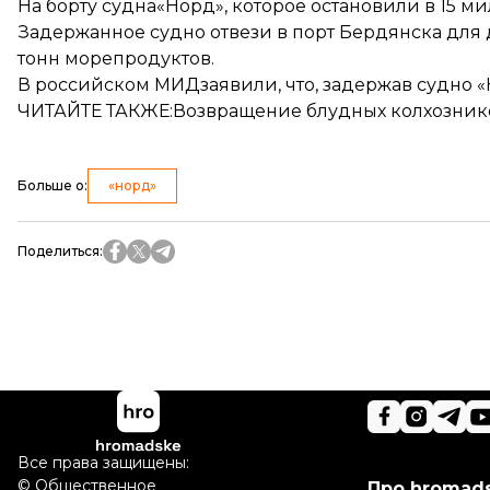
На борту судна«Норд», которое остановили в 15 м
Задержанное судно отвези в порт Бердянска для
тонн морепродуктов.
В российском МИДзаявили, что, задержав судно 
ЧИТАЙТЕ ТАКЖЕ:
Возвращение блудных колхознико
Больше о
:
«норд»
Поделиться
:
Все права защищены:
©
Общественное
Про hromad