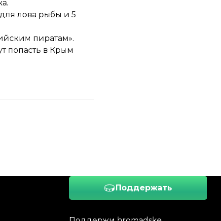
а.
для лова рыбы и 5
ийским пиратам».
т попасть в Крым
Поддержать
Поддержи hromadske.