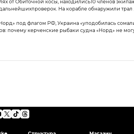
илях от Обиточной косы, находились10 членов экипаж
 дальнейшихпроверок. На корабле обнаружили трал 
«Норд» под флагом РФ, Украина «уподобилась сомал
в: почему керченские рыбаки судна «Норд» не могу
ske
Структура
Магазин