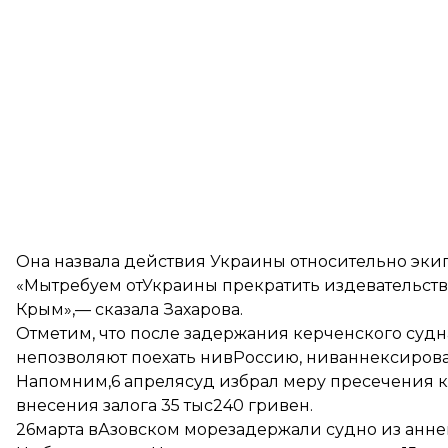
Она назвала действия Украины относительно эк
«Мытребуем отУкраины прекратить издевательств
Крым»,— сказала Захарова.
Отметим, что после задержания керченского судна
непозволяют поехать нивРоссию, ниваннексирован
Напомним,6 апрелясуд избрал меру пресечения к
внесения залога 35 тыс240 гривен.
26марта вАзовском море
задержали судно из анн