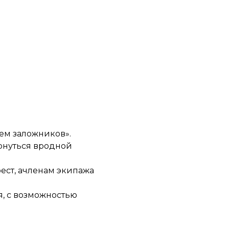
ем заложников».
рнуться вродной
рест, ачленам экипажа
я
, с возможностью