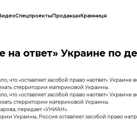
Видео
Спецпроекты
Продакшн
Крамниця
 «Норд»
е на ответ» Украине по д
о, что «оставляет засобой право наответ» Украине
ехать стерритории материковой Украины.
о, что «оставляет засобой право наответ» Украине
ехать стерритории материковой Украины.
арова,
передает
«УНИАН».
рии Украины, Россия оставляет засобой право на