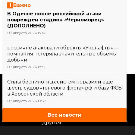
Важно
В Одессе после российской атаки
поврежден стадион «Черноморец»
(ДОПОЛНЕНО)
07 августа 2026 15:47
россияне атаковали объекты «Укрнафты» —
компания потеряла значительные объемы
добычи
07 августа 2026 18:51
Поддержать
Силы беспилотных систем поразили еще
шесть судов «теневого флота» рф и базу ФСБ
в Херсонской области
Поддержи hromadske.
07 августа 2026 19:37
Мы работаем для тебя и
Все новости
благодаря тебе. Будь нашим
другом