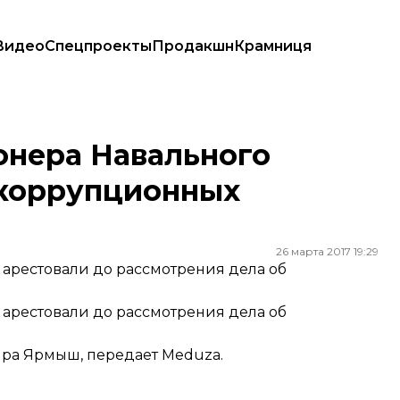
Видео
Спецпроекты
Продакшн
Крамниця
оррупционных митингов
онера Навального
икоррупционных
26 марта 2017 19:29
арестовали до рассмотрения дела об
арестовали до рассмотрения дела об
Кира Ярмыш,
передает
Meduza.