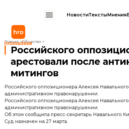
Новости
Тексты
Мнения
Российского оппозиционера Навального арестовали после антик
Главная
Общество
Российского оппозици
арестовали после ант
митингов
Российского оппозиционера Алексея Навального 
административном правонарушении.
Российского оппозиционера Алексея Навального 
административном правонарушении.
Об этом сообщила пресс-секретарь Навального 
Суд назначен на 27 марта.