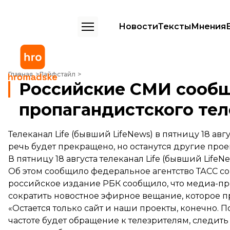
Новости
Тексты
Мнения
Российские СМИ сообщили о закрытии пропагандистского телекана
Главная
Лайфстайл
Российские СМИ сообщ
пропагандистского тел
Телеканал Life (бывший LifeNews) в пятницу 18 авг
речь будет прекращено, но останутся другие прое
В пятницу 18 августа телеканал Life (бывший Life
Об этом
сообщило
федеральное агентство ТАСС со
российское издание РБК
сообщило
, что медиа-пр
сократить новостное эфирное вещание, которое п
«Остается только сайт и наши проекты, конечно. 
частоте будет обращение к телезрителям, следить за