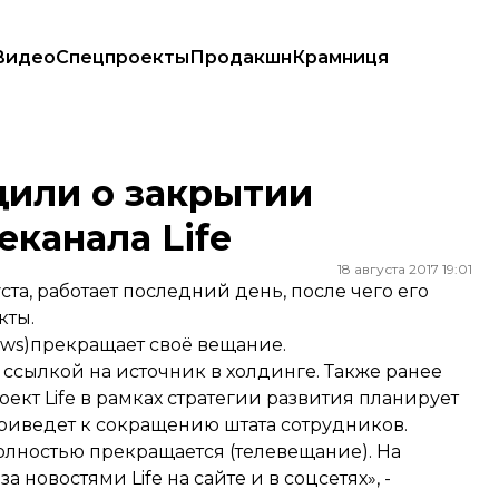
Видео
Спецпроекты
Продакшн
Крамниця
ла Life
или о закрытии
еканала Life
18 августа 2017 19:01
уста, работает последний день, после чего его
кты.
News)прекращает своё вещание.
 ссылкой на источник в холдинге. Также ранее
оект Life в рамках стратегии развития планирует
риведет к сокращению штата сотрудников.
Полностью прекращается (телевещание). На
 новостями Life на сайте и в соцсетях», -