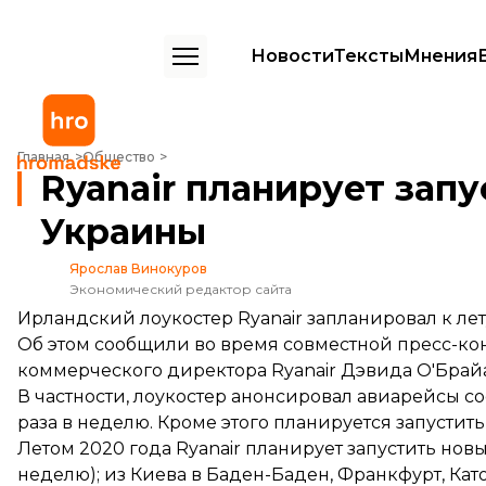
Новости
Тексты
Мнения
Ryanair планирует запустить 19 новых маршрутов из Украины
Главная
Общество
Ryanair планирует зап
Украины
Ярослав Винокуров
Экономический редактор сайта
Ирландский лоукостер Ryanair запланировал к лет
Об этом сообщили во время совместной пресс-к
коммерческого директора Ryanair Дэвида О'Брай
В частности, лоукостер анонсировал авиарейсы с
раза в неделю. Кроме этого планируется запустит
Летом 2020 года Ryanair планирует запустить нов
неделю); из Киева в Баден-Баден, Франкфурт, Ка