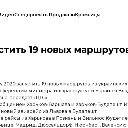
Видео
Спецпроекты
Продакшн
Крамниця
устить 19 новых маршруто
у 2020 запустить 19 новых маршрутов из украинских
онференции министра инфраструктуры Украины Вла
ана,
передает
«ЦТС».
ообщением Харьков-Варшава и Харьков-Будапешт. И
ь новый авиарейс из Львова в Будапешт.
ые рейсы из Харькова в Познань и Вильнюс (будет л
товице, Мадрид, Дюссельдорф, Нюрнберг, Валенсию.