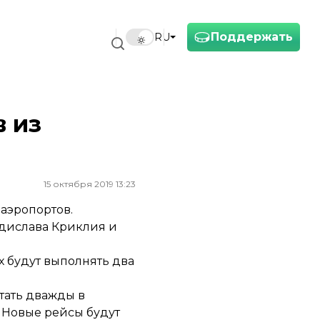
Поддержать
RU
в из
15 октября 2019 13:23
 аэропортов.
дислава Криклия и
х будут выполнять два
етать дважды в
 Новые рейсы будут