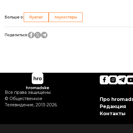
Больше о
:
Ryanair
лоукостеры
Поделиться
:
Все права защищены:
©
Общественное
Про hromad
Телевидение
,
2013-2026.
Редакция
Контакты