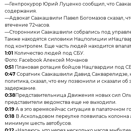
—Генпрокурор Юрий Луценко сообщил, что Саака
содержания.
—Адвокат Саакашвили Павел Богомазов сказал, ч
втечение 72часов.
—Сторонники Саакашвили собрались под управле
Тамже находятся силовики Нацполиции иНацгвар
под контролем. Еще часть людей находится впала
1:01
Количество людей под СБУ.
Фото: Facebook Алексей Мочанов
0:51
Плановая ротация бойцов Нацгвардии под С
0:47
Соратник Саакашвили Давид Сакварелидзе, 
политика, сказал, что ему позвонили и сказали об
задержание.
0:38
Представительница Движения новых сил Ольг
представители ведомства еще не выходили.
0:19
А в это времясейчас ситуация в палаточном г
0:18
В Аскольдовом переулке появилась колонна 
минимум шесть автобусов.
0:12
«Надеюсь, что через несколько часов мыбудем