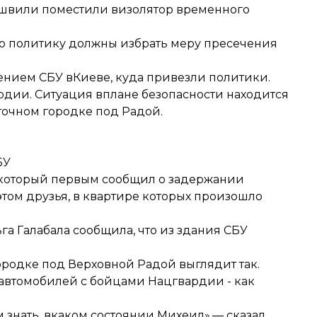
швили поместили визолятор временного
то политику должны избрать меру пресечения
нием СБУ вКиеве, куда привезли политики.
дии. Ситуация вплане безопасности находится
точном городке под Радой.
БУ
который первым сообщил о задержании
 этом друзья, в квартире которых произошло
а Галабала сообщила, что из здания СБУ
ородке под Верховной Радой выглядит так.
автомобилей с бойцами Нацгвардии - как
 знать, вкаком состоянии Михеил»,— сказал