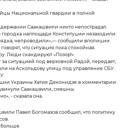
 бойцы Национальной гвардии в полной
адержании Саакашвили никто непострадал.
 городка наплощади Конституции незаходили.
рядка, непроводили»,— сообщили вполиции.
говорят, что ситуация пока спокойная.
ру. Люди скандируют «Позор!»
за ситуацией под верховной Радой, передает,
ошли на Аскольдову улицу под управление СБУ.
У.
ии Украины Хатия Деконидзе в комментарии
ыдвинули Саакашвили, смешны.
о», - сказала она.
вили Павел Богомазов сообщил, что политику
сов.
 больше.