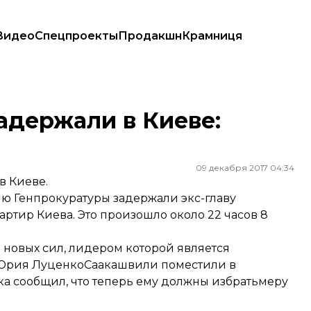
Видео
Спецпроекты
Продакшн
Крамниця
адержали в Киеве:
09 декабря 2017 04:34
в Киеве.
 Генпрокуратуры задержали экс-главу
ртир Киева. Это произошло около 22 часов 8
новых сил, лидером которой является
 Юрия Луценко
Саакашвили поместили в
а сообщил, что теперь ему должны избратьмеру