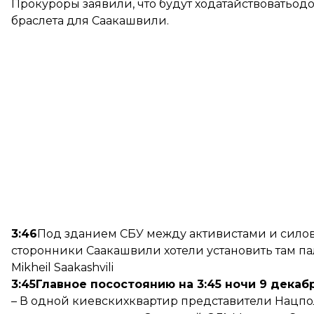
Прокуроры заявили, что будут ходатайствоватьо
браслета для Саакашвили.
3:46
Под зданием СБУ между активистами и силов
сторонники Саакашвили хотели установить там пал
Mikheil Saakashvili
3:45
Главное посостоянию на 3:45 ночи 9 декабр
– В одной киевскихквартир представители Нацп