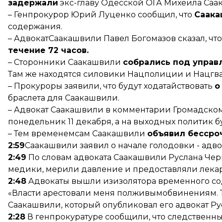
задержали
экс-главу Одесской ОГА Михеила Саа
– Генпрокурор Юрий Луценко сообщил, что
Саака
содержания.
– АдвокатСаакашвили Павел Богомазов сказал, чт
течение 72 часов.
– Сторонники Саакашвили
собрались под управ
Там же находятся силовики Нацполиции и Нацгв
– Прокуроры заявили, что будут ходатайствовать
о
браслета для Саакашвили.
– Адвокат Саакашвили в комментарии Громадскому
понедельник 11 декабря, а на выходных политик б
– Тем временемсам Саакашвили
объявил бессро
2:59
Саакашвили заявил о начале голодовки - адво
2:49
По словам адвоката Саакашвили Руслана Чер
медики, мерили давление и предоставляли лекар
2:48
Адвокаты вышли изизолятора временного с
«Власти арестовали меня полживымобвинениям. Так
Саакашвили, который опубликовал его адвокат Р
2:28
В генпрокуратуре сообщили, что следственн