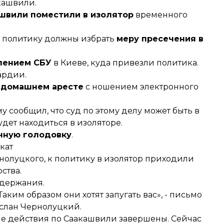
кашвили.
швили поместили в изолятор
временного
о политику должны избрать
меру пресечения в
лением СБУ
в Киеве, куда привезли политика.
ардии.
 домашнем аресте
с ношением электронного
 сообщил, что суд по этому делу может быть в
удет находиться в изоляторе.
чную голодовку
.
кат
нолуцкого, к политику в изолятор приходили
ства.
одержания.
им образом они хотят запугать вас», - письмо
услан Чернолуцкий.
ые действия по Саакашвили завершены. Сейчас