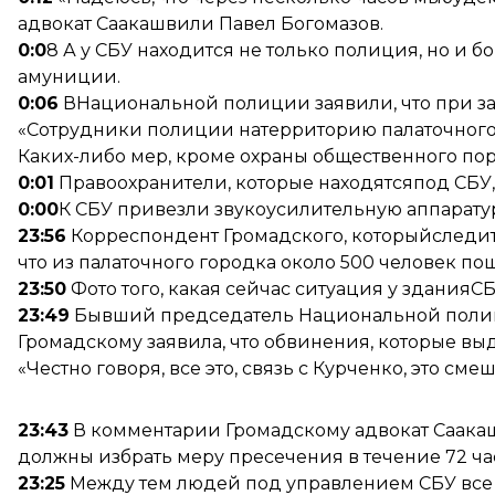
адвокат Саакашвили Павел Богомазов.
0:0
8 А у СБУ находится не только полиция, но и
амуниции.
0:06
ВНациональной полиции заявили, что при з
«Сотрудники полиции натерриторию палаточного
Каких-либо мер, кроме охраны общественного по
0:01
Правоохранители, которые находятсяпод СБУ, 
0:00
К СБУ привезли звукоусилительную аппарату
23:56
Корреспондент Громадского, которыйследит 
что из палаточного городка около 500 человек п
23:50
Фото того, какая сейчас ситуация у зданияСБ
23:49
Бывший председатель Национальной полиц
Громадскому заявила, что обвинения, которые в
«Честно говоря, все это, связь с Курченко, это смешн
23:43
В комментарии Громадскому адвокат Саакаш
должны избрать меру пресечения в течение 72 ча
23:25
Между тем людей под управлением СБУ все