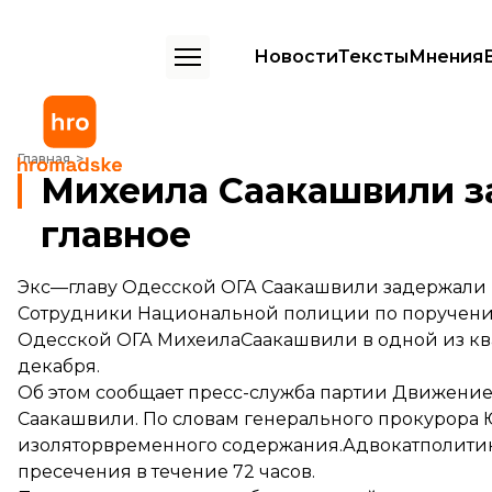
Новости
Тексты
Мнения
Михеила Саакашвили задержали в Киеве: главное
Главная
Михеила Саакашвили з
главное
Экс—главу Одесской ОГА Саакашвили задержали 
Сотрудники Национальной полиции по поручению
Одесской ОГА МихеилаСаакашвили в одной из ква
декабря.
Об этом
сообщает
пресс-служба партии Движение 
Саакашвили. По словам генерального прокурора
изолятор
временного содержания.Адвокатполитик
пресечения в течение 72 часов.