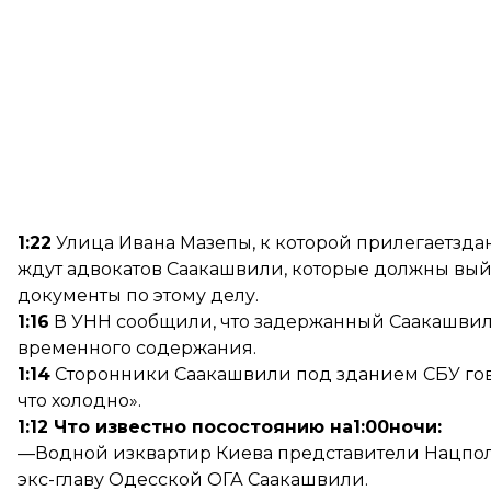
1:22
Улица Ивана Мазепы, к которой прилегаетзда
ждут адвокатов Саакашвили, которые должны выйт
документы по этому делу.
1:16
В УНН
сообщили
, что задержанный Саакашвил
временного содержания.
1:14
Сторонники Саакашвили под зданием СБУ говоря
что холодно».
1:12 Что известно посостоянию на1:00ночи:
—Водной изквартир Киева представители Нацпо
экс-главу Одесской ОГА Саакашвили.