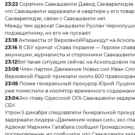
23:22
Соратник Саакашвили Давид Сакварелидзе 
что Саакашвили задержали в квартире у его товар
Сакварелидзе, связи с Саакашвили нет.
Между тем адвокат Сакашвили Руслан Чернолуцки
подзащитному, но его не пускают.
23:18
Активисты от ВерховнойРадыидут на Асколь
23:16
В СБУ кричат «Слава Украине — Героям слава
амуниции, журналисты и сторонники Саакашвили
23:12
Вот такая ситуация сейчас на Аскольдовом п
23:08
Член партии Движение Новых сил Иван Слоб
Верховной Радой приехали около 600 правоохран
23:05
Позже генеральный прокурор Юрий Луценко
уже поместили в изолятор временного содержани
23:04
Экс-главу Одесской ОГА Саакашвили задержа
СБУ.
Утром 5 декабря следователи Генеральной прокур
задержали лидера «Движения новых сил», экс-гл
Адвокат Маркиян Галабала сообщил Громадскому,
постановление, но сообщили, что Саакашвили зад