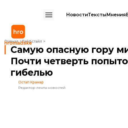
Новости
Тексты
Мнения
Самую опасную гору мира впервые покорила украинка. Почти четв
Главная
Лайфстайл
Самую опасную гору ми
Почти четверть попыто
гибелью
Остап Крамар
Редактор ленты новостей