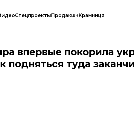
Видео
Спецпроекты
Продакшн
Крамниця
ерть попыток подняться туда заканчиваются гибелью
ра впервые покорила укр
к подняться туда заканч