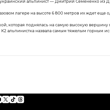
 украинский альпинист — Дмитрий Семененко из Д
базовом лагере на высоте 6 800 метров их ждет еще
нкой, которая поднялась на самую высокую вершину 
 K2 альпинистка
назвала
самым тяжелым горным ис