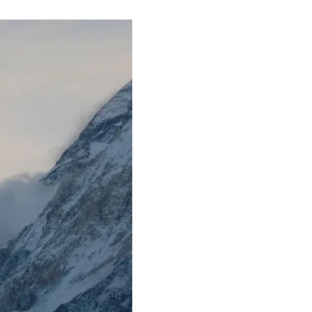
ну планеты — К2
или горой-убийцей. А
чти каждый четвертый