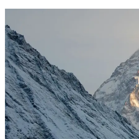
Ирина Галай стала первой украинкой, которой уд
(Чогори). Эта гора является для альпинистов само
Об этом
сообщает
«Укринформ».
Гора К2 известна тем, что на нее очень сложно в
все потому, что уровень смертности при попытках
альпинист не выживает, пытаясь достичь вершины