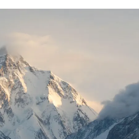
К2 (Чогори)
Wikimedia Commons
алось подняться на вторую по высоте горную верши
й опасной в мире.
збираться. Эту вершину также называют дикой горой 
 покорить К2 составляет рекордные 23%. То есть по
 К2.