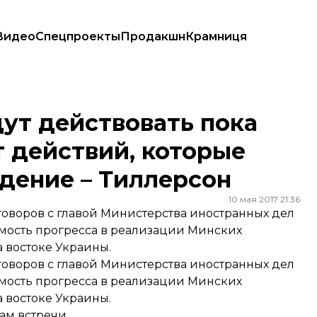
Видео
Спецпроекты
Продакшн
Крамниця
т действий, которые спровоцировали их введение – Тиллерсон
ут действовать пока
т действий, которые
дение – Тиллерсон
10 мая 2017 21:36
говоров с главой Министерства иностранных дел
ость прогресса в реализации Минских
 востоке Украины.
говоров с главой Министерства иностранных дел
ость прогресса в реализации Минских
 востоке Украины.
ам встречи.