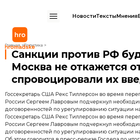
Новости
Тексты
Мнения
Санкции против РФ будут действовать пока Москва не откажется о
Главная
Политика
Санкции против РФ буд
Москва не откажется о
спровоцировали их вве
Госсекретарь США Рекс Тиллерсон во время пере
России Сергеем Лавровым подчеркнул необходим
договоренностей по урегулированию ситуации на
Госсекретарь США Рекс Тиллерсон во время пере
России Сергеем Лавровым подчеркнул необходим
договоренностей по урегулированию ситуации на
Об этом
говорится
в пресс-релизе Госдепа по итог