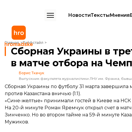
Новости
Тексты
Мнения
Сборная Украины в третий раз сыграла вничью в матче отбора на 
Главная
Лайфстайл
Сборная Украины в тре
в матче отбора на Чем
Борис Ткачук
Выпускник факультета журналистики ЛНУ им. Франка, быв
Сборная Украины по футболу 31 марта завершила 
против Казахстана вничью (1:1).
«Сине-желтые» принимали гостей в Киеве на НС
На 20-й минуте Роман Яремчук открыл счет в мат
Зинченко. Но во втором тайме на 59-й минуте Каз
Мужиков.