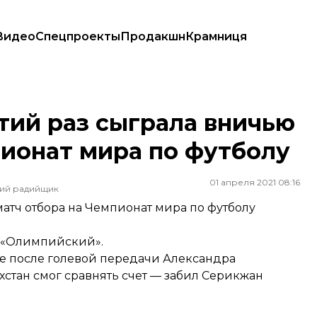
Видео
Спецпроекты
Продакшн
Крамниця
Чемпионат мира по футболу
тий раз сыграла вничью
пионат мира по футболу
01 апреля 2021 08:16
ший радийщик
матч отбора на Чемпионат мира по футболу
К «Олимпийский».
че после голевой передачи Александра
ахстан смог сравнять счет — забил Серикжан