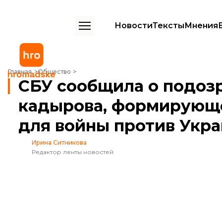
Новости
Тексты
Мнения
СБУ сообщила о подозрении соратнику кадырова, формирующему 
Главная
Общество
СБУ сообщила о подоз
кадырова, формирующ
для войны против Укр
Ирина Ситникова
Редактор ленты новостей