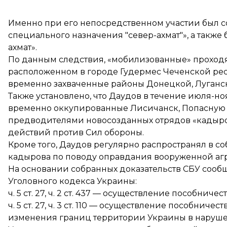
Именно при его непосредственном участии был 
специального назначения "север-ахмат"», а также б
ахмат».
По данным следствия, «мобилизованные» проходя
расположенном в городе Гудермес Чеченской рес
временно захваченные районы Донецкой, Луганск
Также установлено, что Даудов в течение июля-н
временно оккупированные Лисичанск, Попасную и
предводителями новосозданных отрядов «кадыро
действий против Сил обороны.
Кроме того, Даудов регулярно распространял в с
кадырова по поводу оправдания вооруженной аг
На основании собранных доказательств СБУ сооб
Уголовного кодекса Украины:
ч. 5 ст. 27, ч. 2 ст. 437 — осуществление пособнич
ч. 5 ст. 27, ч. 3 ст. 110 — осуществление пособн
изменения границ территории Украины в наруше