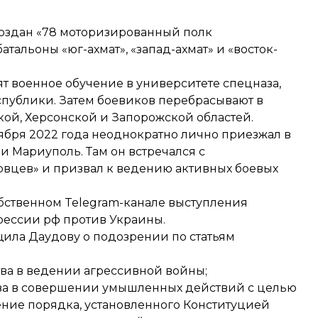
создан «78 моторизированный полк
атальоны «юг-ахмат», «запад-ахмат» и «восток-
т военное обучение в университете спецназа,
публики. Затем боевиков перебрасывают в
ой, Херсонской и Запорожской областей.
оября 2022 года неоднократно лично приезжал в
 Мариуполь. Там он встречался с
вцев» и призвал к ведению активных боевых
обственном Telegram-канале выступления
рессии рф против Украины.
щила Даудову о подозрении по статьям
ества в ведении агрессивной войны;
ичества в совершении умышленных действий с целью
ние порядка, установленного Конституцией