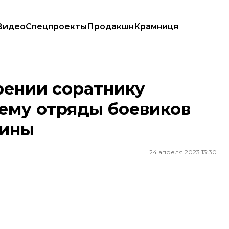
Видео
Спецпроекты
Продакшн
Крамниця
отряды боевиков для войны против Украины
рении соратнику
ему отряды боевиков
аины
24 апреля 2023 13:30