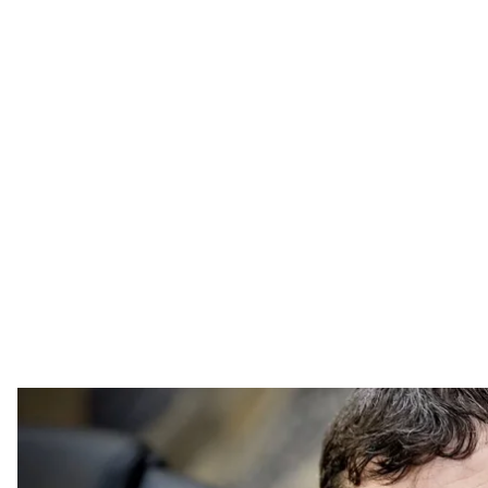
Глава парламента Чеченской рес
Telegram-ка
Служба безопасности сообщила о подозрении гла
Магомеду Даудову за причастность к оккупации 