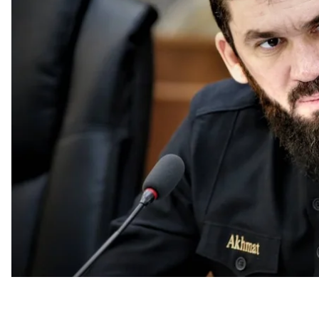
Об этом сообщили
СБУ
и
Офис Генпрокурора
.
Даудов входит в ближайшее окружение главы Чеч
по ведению агрессивной войны против Украины.
По данным следствия, Даудов с мая 2022 по по
имеющихся военных подразделений и созданием
против Украины. Он организовал строительство 
городков на территории поселка Ханкала и села 
дислокации новых боевых единиц.