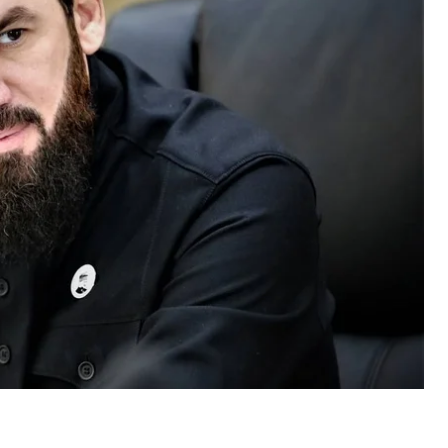
ни рамзана кадирова и выполняет его указания
ручению кадырова занимался доукомплектованием
 новых формирований для участия в войне
и материально-техническое обеспечение военных
Серноводское в Чеченской республике для