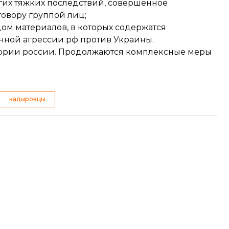
гих тяжких последствий, совершенное
овору группой лиц;
цом материалов, в которых содержатся
ной агрессии рф против Украины.
итории россии. Продолжаются комплексные меры
кадыровцы