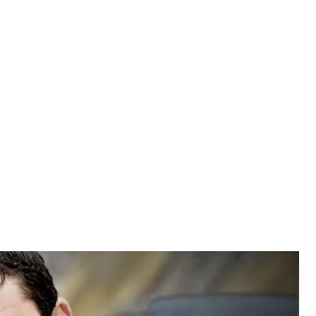
публики россии Магомед Даудов
нал Даудова
ве парламента Чеченской республики россии
части территории Украины.