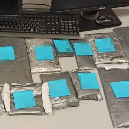
наркотиками, которые изъяли у иностранца
СБУ
дной из стран Латинской Америки, потому что он п
иллиона рублей.
дать кокаин местным наркодилерам. В Украину ино
же записался на прием к одной из киевских стомато
 таможенного досмотра. На месте осуществили эксп
каин. Стоимость этого наркотика на черном рынке о