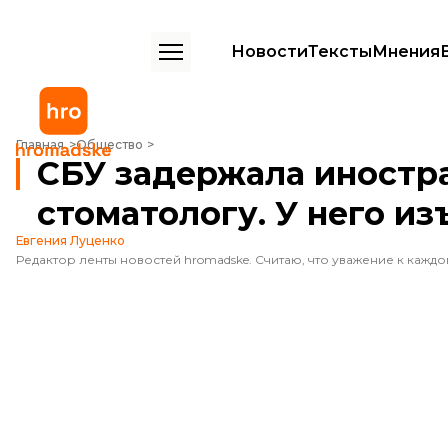
Новости
Тексты
Мнения
СБУ задержала иностранца, который якобы приехал к стоматологу. У
Главная
Общество
СБУ задержала иностра
стоматологу. У него изъ
Евгения Луценко