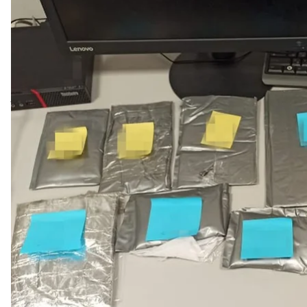
Пакеты с 
В аэропорту «Борисполь» задержали гражданина о
Украину 2,8 кг кокаина общей стоимостью в 11,5 м
Об этом
сообщила
Служба безопасности Украины.
Человек, по данным спецслужбы, планировал про
турист и якобы направлялся к стоматологу. Он да
говорят в СБУ.
Наркотики у него нашли в личных вещах во время
оно подтвердило, что обнаруженное вещество — ко
миллиона гривен.