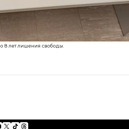
 контрабанду наркотических средств — ст. 305 Уго
до 8 лет лишения свободы.