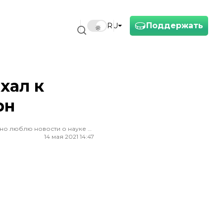
Поддержать
RU
хал к
рн
Редактор ленты новостей hromadske. Считаю, что уважение к каждому, критическое мышление и признание ошибок спасут мир. Особенно люблю новости о науке и космос
14 мая 2021 14:47