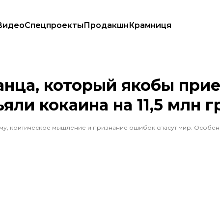
Видео
Спецпроекты
Продакшн
Крамниця
 него изъяли кокаина на 11,5 млн грн
нца, который якобы прие
яли кокаина на 11,5 млн г