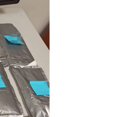
ытался провезти в
странец приехал как
логических клиник,
ресс-исследование:
ценивается в 11,5