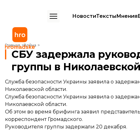
Новости
Тексты
Мнения
СБУ задержала руководителя диверсионной группы в Николаевск
Главная
Война
СБУ задержала руково
группы в Николаевской
Служба безопасности Украины заявила о задерж
Николаевской области.
Служба безопасности Украины заявила о задерж
Николаевской области.
Об этом во время брифинга заявил представител
корреспондент Громадского.
Руководителя группы задержали 20 декабря.