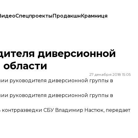
Видео
Спецпроекты
Продакшн
Крамниця
ой области
дителя диверсионной
 области
27 декабря 2018 15:05
ании руководителя диверсионной группы в
ании руководителя диверсионной группы в
ь контрразведки СБУ Владимир Настюк, передает