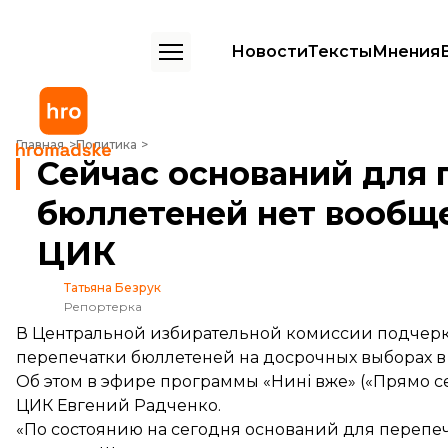
Новости
Тексты
Мнения
Сейчас оснований для перепечатки бюллетеней нет вообще — за
Главная
Политика
Сейчас оснований для 
бюллетеней нет вообщ
ЦИК
Татьяна Безрук
Репортерка
В Центральной избирательной комиссии подчеркн
перепечатки бюллетеней на досрочных выборах в
Об этом в эфире программы «Нині вже» («Прямо с
ЦИК Евгений Радченко.
«По состоянию на сегодня оснований для перепеч