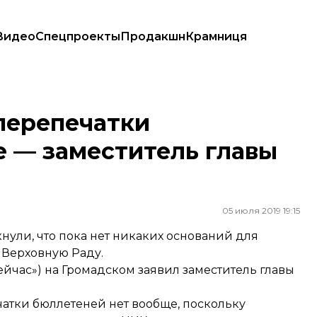
Видео
Спецпроекты
Продакшн
Крамниця
меститель главы ЦИК
перепечатки
е — заместитель главы
05 июля 2019 19:15
ули, что пока нет никаких оснований для
 Верховную Раду.
ейчас») на Громадском заявил заместитель главы
атки бюллетеней нет вообще, поскольку