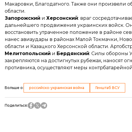
Макаровки, Благодатного. Также они произвели 
области.
Запорожский
и
Херсонский
: враг сосредотачив
дальнейшего продвижения украинских войск. Он
восстановить утраченное положение в районе сев
нанес авиаудары в районах Малой Токмачки, Нов
области и Казацкого Херсонской области. Артобст
Мелитопольский
и
Бердянский
: Силы обороны 
закрепляются на достигнутых рубежах, наносят 
противника, осуществляют меры контрбатарейной
Больше о
:
российско-украинская война
Генштаб ВСУ
Поделиться
: