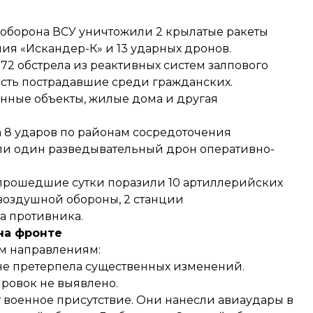
 оборона ВСУ уничтожили 2 крылатые ракеты
ния «Искандер-К» и 13 ударных дронов.
 72 обстрела из реактивных систем залпового
 есть пострадавшие среди гражданских.
ные объекты, жилые дома и другая
 8 ударов по районам сосредоточения
или один разведывательный дрон оперативно-
 прошедшие сутки поразили 10 артиллерийских
овоздушной обороны, 2 станции
а противника.
на фронте
ым направлениям:
 не претерпела существенных изменений.
ровок не выявлено.
т военное присутствие. Они нанесли авиаудары в