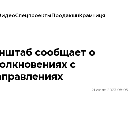
Видео
Спецпроекты
Продакшн
Крамниця
лкновениях с оккупантами на пяти направлениях
енштаб сообщает о
толкновениях с
аправлениях
21 июля 2023 08:05