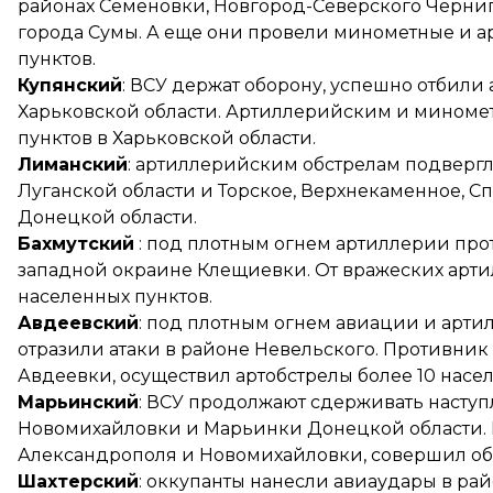
районах Семеновки, Новгород-Северского Черниго
города Сумы. А еще они провели минометные и а
пунктов.
Купянский
: ВСУ держат оборону, успешно отбили
Харьковской области. Артиллерийским и миноме
пунктов в Харьковской области.
Лиманский
: артиллерийским обстрелам подвергл
Луганской области и Торское, Верхнекаменное, Сп
Донецкой области.
Бахмутский
: под плотным огнем артиллерии про
западной окраине Клещиевки. От вражеских арти
населенных пунктов.
Авдеевский
: под плотным огнем авиации и арт
отразили атаки в районе Невельского. Противник
Авдеевки, осуществил артобстрелы более 10 насе
Марьинский
: ВСУ продолжают сдерживать наступ
Новомихайловки и Марьинки Донецкой области. 
Александрополя и Новомихайловки, совершил обс
Шахтерский
: оккупанты нанесли авиаудары в рай