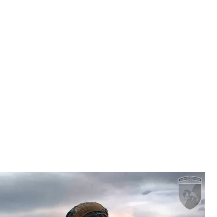
ужащие на поле боя
альный штаб ВСУ
силия на Купянском, Лиманском, Бахмутском,
едшие сутки, 20 июля, произошло 32 боевых