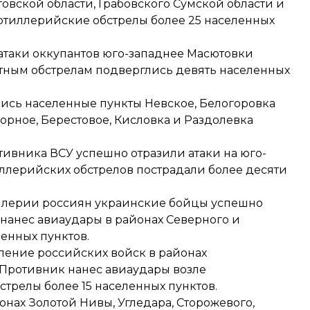
вской области, Грабовского Сумской области и
ртиллерийские обстрелы более 25 населенных
 атаки оккупантов юго-западнее Масютовки
тным обстрелам подверглись девять населенных
ись населенные пункты Невское, Белогоровка
орное, Берестовое, Кисловка и Раздолевка
тивника ВСУ успешно отразили атаки на юго-
ллерийских обстрелов пострадали более десяти
иллерии россиян украинские бойцы успешно
 нанес авиаудары в районах Северного и
ленных пунктов.
ление российских войск в районах
Противник нанес авиаудары возле
трелы более 15 населенных пунктов.
онах Золотой Нивы, Угледара, Сторожевого,