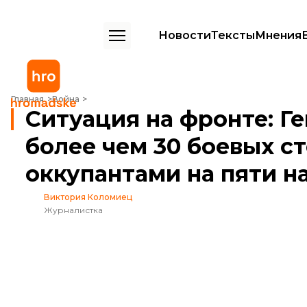
Новости
Тексты
Мнения
Ситуация на фронте: Генштаб сообщает о более чем 30 боевых сто
Главная
Война
Ситуация на фронте: Г
более чем 30 боевых с
оккупантами на пяти н
Виктория Коломиец
Журналистка