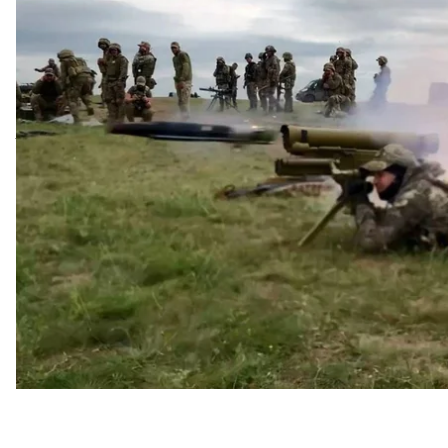
столкновения.
Об этом
сообщил
Генеральный штаб Вооруженных
Этой ночью российская федерация нанесла очер
Информация о последствиях этой атаки уточняетс
За прошедшие сутки оккупанты нанесли массиро
территории Украины, применив 3 крылатые ракет
ракет наземного базирования «Искандер-К», 4 крыл
«Шахедов».