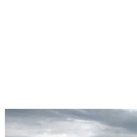
Украинские военносл
Facebook / Генер
Оккупанты и дальше сосредотачивают основные у
Авдеевском и Марьинском направлениях. За прош