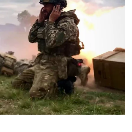
 сил Украины.
едной ракетный удар по территории Украины.
я.
ванный ракетно-авиационный удар по
ы морского базирования «Калибр», 5 крылатых
атые ракеты Х-22, 7 крылатых ракет «Оникс» и 19