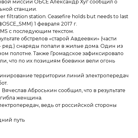
овой миссии ОБСЕ Александр Хуг сообщил о
ьной станции.
 filtration station. Ceasefire holds but needs to last
(@OSCE_SMM)
1 февраля 2017 г.
MS с последующим текстом.
ультате обстрелов «старой Авдеевки» (части
- ред.) снаряды попали в жилые дома. Один из
ном полотне. Также Громадское зафиксировало
али, что по их позициям боевики вели огонь
минирование территории линий электропередач
от.
ячеслав Аброськин сообщил, что в результате
огибла женщина.
ектропередач, ведь от российской стороны
дний путь