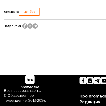
Больше о
:
Донбас
Поделиться
:
Все права защищены:
©
Общественное
Про hromad
Телевидение
,
2013-2026.
Редакция