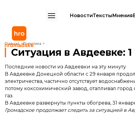
Новости
Тексты
Мнения
Ситуация в Авдеевке: 1 февраля
Главная
Политика
Ситуация в Авдеевке: 1
Последние новости из Авдеевки на эту минуту
В Авдеевке Донецкой области с 29 января
продо
электричества, частично отсутствует водоснабжен
потому коксохимический завод, отапливал город 
газ.
В Авдеевке развернуты пункты обогрева, 31 янва
Громадское
продолжает
следить за ситуацией в Ав