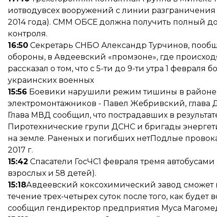
иотводувсех вооружений с линии разграничения 
2014 года). СММ ОБСЕ должна получить полный 
контроля.
16:50
Секретарь СНБО Александр Турчинов, пооб
обороны, в Авдеевский «промзоне», где происход
рассказал о том, что с 5-ти до 9-ти утра 1 февра
украинских военных
15:56
Боевики нарушили режим тишины в районе 
электромонтажников - Павел Жебривский, глава 
Глава МВД сообщил, что пострадавших в результате 
Пиротехнические групи ДСНС и бригады энергет
на земле. Раненых и погибших нет
Подлые провока
2017 г.
15:42
Спасатели ГосЧС1 февраля тремя автобусами 
взрослых и 58 детей).
15:18
Авдеевский коксохимический завод сможет 
течение трех-четырех суток после того, как будет
сообщил гендиректор предприятия Муса Магоме