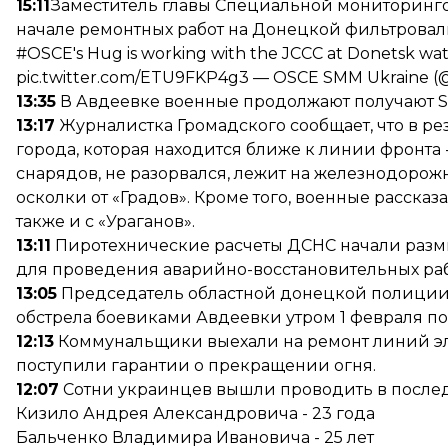
15:11
Заместитель главы Специальной мониторинг
начале ремонтных работ на Донецкой фильтровал
#OSCE
's Hug is working with the JCCC at Donetsk water
pic.twitter.com/ETU9FKP4g3
— OSCE SMM Ukraine 
13:35
В Авдеевке военные продолжают получают S
13:17
Журналистка Громадского сообщает, что в рез
города, которая находится ближе к линии фронта 
снарядов, не разорвался, лежит на железнодорож
осколки от «Градов». Кроме того, военные рассказ
также и с «Ураганов».
13:11
Пиротехнические расчеты ДСНС начали раз
для проведения аварийно-восстановительных раб
13:05
Председатель областной донецкой полиции В
обстрела боевиками Авдеевки утром 1 февраля п
12:13
Коммунальщики выехали на ремонт линий эл
поступили гарантии о прекращении огня.
12:07
Сотни украинцев вышли проводить в после
Кизило Андрея Александровича - 23 года
Бальченко Владимира Ивановича - 25 лет