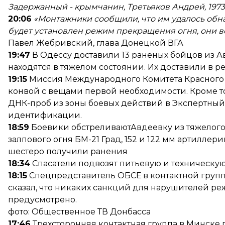
Задержанный - крымчанин, Третьяков Андрей, 197
20:06
«
Монтажники сообщили, что им удалось обн
будет установлен режим прекращения огня, они 
Павел Жебривский, глава Донецкой ВГА
19:47
В Одессу доставили 13 раненых бойцов из А
находятся в тяжелом состоянии. Их доставили в 
19:15
Миссия Международного Комитета Красного
конвой с вещами первой необходимости. Кроме то
ДНК-проб из зоны боевых действий в Экспертны
идентификации.
18:59
Боевики обстреливаютАвдеевку из тяжелого
залпового огня БМ-21 Град, 152 и 122 мм артиллер
шестеро получили ранения
18:34
Спасатели подвозят питьевую и техническу
18:15
Спецпредставитель ОБСЕ в контактной груп
сказал, что никаких санкций для нарушителей р
предусмотрено.
фото: Общественное ТВ Донбасса
17:46
Трехсторонняя контактная группа в Минске