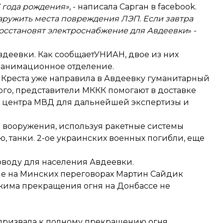
3 года рождения»
, - написала Сарган в facebook.
аружить места повреждения ЛЭП. Если завтра
восстановят электроснабжение для Авдеевки
» -
вдеевки. Как
сообщает
УНИАН, двое из них
реанимационное отделение.
 Креста уже
направила
в Авдеевку гуманитарный
го, представители МККК помогают в доставке
й центра МВД для дальнейшей экспертизы и
 вооружения, используя ракетные системы
ию, танки. 2-ое украинских военных погибли, еще
юводу для населения Авдеевки.
пе на Минских переговорах Мартин Сайдик
ежима прекращения огня на Донбассе не
 призвала к полному прекращению огня