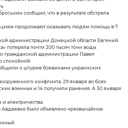
ь.
роськин сообщил, что в результате обстрела
ациям продолжают оказывать людям помощь в 7
кой администрации Донецкой области Евгений
» потеряла почти 200 тысяч тонн воды.
но-гражданской администрации Павел
о спокойной.
общили о штурме боевиками украинских
ооруженного конфликта. 29 января во боях
ских военных и 14 получили ранения
. А 30 января
ы и электричества
.
в Авдеевке было объявлено
чрезвычайное
енный.