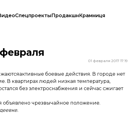
Видео
Спецпроекты
Продакшн
Крамниця
 февраля
01 февраля 2017 17:19
лжаются
активные боевые действия. В городе
нет
ие
. В квартирах людей низкая температура,
остался без электроснабжения и сейчас сжигает
ря объявлено чрезвычайное положение.
деевке.