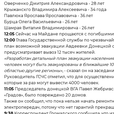
Оверченко Дмитрия Александровича - 28 лет
Крыжанскго Владимира Алексеевича - 34 года
Павлюка Ярослава Ярославовича - 36 лет
Бурца Олега Васильевича - 26 лет
Шамрая Виталия Владимировича - 26 лет
12:05
Сейчас на Майдане прощаются с погибшими
12:00
Глава Государственной службы по чрезвычай
план возможной эвакуации Авдеевки Донецкой об
предусматривает вывоз 12 тысяч жителей.
«Разработан детальный план эвакуации населения 
человек могут быть эвакуированы в ближайшие 10
областью другие регионы»
, - сказал он на заседа
Руководитель ГСЧС отметил, что для осуществлени
которые за раз могут вывести 4000 человек.
11:05
Председатель донецкой ВГА Павел Жебривск
«Градов», было повреждено 20 домов.
Также он сообщил, что пока нельзя начать ремон
электропередач, потому что нет гарантий прекращ
9:38
Корреспондент Громадского сообщила, что и