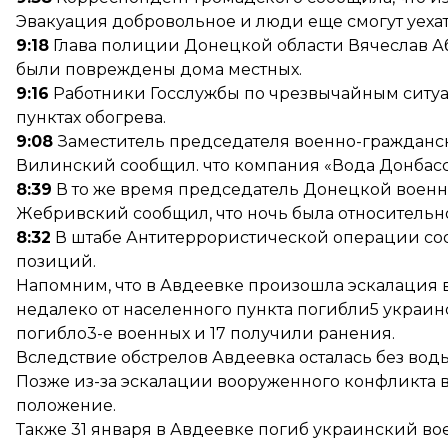
Эвакуация добровольное и люди еще смогут уехат
9:18
Глава полиции Донецкой области Вячеслав Аб
были повреждены дома местных.
9:16
Работники Госслужбы по чрезвычайным ситу
пунктах обогрева.
9:08
Заместитель председателя военно-гражданс
Вилинский сообщил. что компания «Вода Донбасса
8:39
В то же время председатель Донецкой воен
Жебривский сообщил, что ночь была относительн
8:32
В штабе Антитеррористической операции со
позиций.
Напомним, что в Авдеевке
произошла эскалация
в
недалеко от населенного пункта погибли
5 украин
погибло3-е военных и 17 получили ранения
.
Вследствие обстрелов Авдеевка
осталась без вод
Позже из-за эскалации вооруженного конфликта 
положение
.
Также 31 января в Авдеевке
погиб украинский во