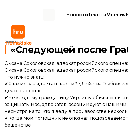
Новости
Тексты
Мнения
«Следующей после Грабовского могу быть я»
Главная
«Следующей после Граб
Оксана Соколовская, адвокат российского спецн
Оксана Соколовская, адвокат российского спецн
Что нужно знать:
✔Я не могу выдвигать версий убийства Грабовског
деятельностью.
✔Не каждому гражданину Украины объяснишь, что
защищать. Нас, адвокатов, ассоциируют с нашими
несмотря на то, что я веду в производстве нескол
✔Когда мой помощник не опознал подозреваемого 
бешенстве.