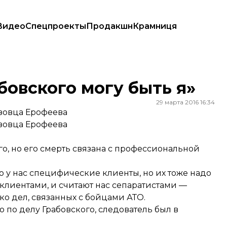
Видео
Спецпроекты
Продакшн
Крамниця
овского могу быть я»
29 марта 2016 16:34
азовца Ерофеева
азовца Ерофеева
о, но его смерть связана с профессиональной
 у нас специфические клиенты, но их тоже надо
 клиентами, и считают нас сепаратистами —
ько дел, связанных с бойцами АТО.
по делу Грабовского, следователь был в