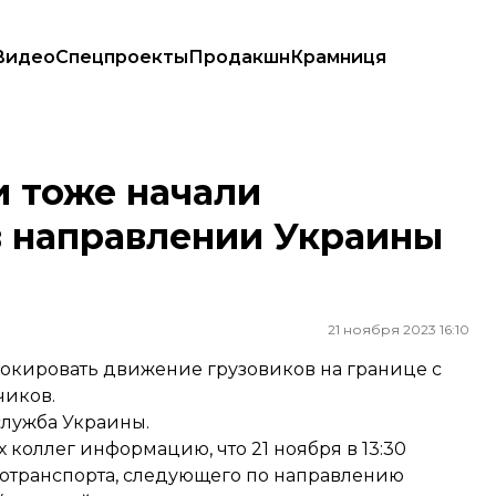
Видео
Спецпроекты
Продакшн
Крамниця
авлении Украины стоят 300 грузовиков
и тоже начали
в направлении Украины
21 ноября 2023 16:10
локировать движение грузовиков на границе с
чиков.
служба Украины.
коллег информацию, что 21 ноября в 13:30
тотранспорта, следующего по направлению