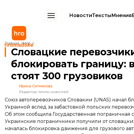
Новости
Тексты
Мнения
Словацкие перевозчики тоже начали блокировать границу: в напр
Главная
Мир
Словацкие перевозчик
блокировать границу: 
стоят 300 грузовиков
Ирина Ситникова
Редактор ленты новостей
Союз автоперевозчиков Словакии (UNAS) начал б
Украиной вслед за забастовкой польских перевоз
Об этом
сообщила
Государственная пограничная 
Украинские пограничники получили от словацких 
началась блокировка движения для грузового ав