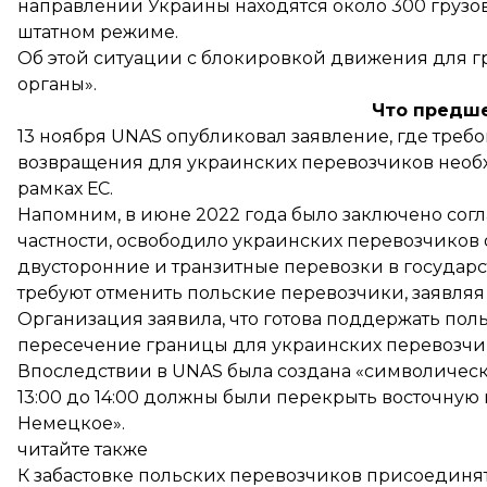
направлении Украины находятся около 300 грузо
штатном режиме.
Об этой ситуации с блокировкой движения для 
органы».
Что предш
13 ноября UNAS опубликовал заявление, где треб
возвращения для украинских перевозчиков необ
рамках ЕС.
Напомним, в июне 2022 года
было заключено
согл
частности, освободило украинских перевозчиков
двусторонние и транзитные перевозки в государс
требуют отменить польские перевозчики, заявля
Организация заявила, что готова поддержать пол
пересечение границы для украинских перевозчик
Впоследствии в UNAS
была создана «символическ
13:00 до 14:00 должны были перекрыть восточную
Немецкое».
читайте также
К забастовке польских перевозчиков присоедин