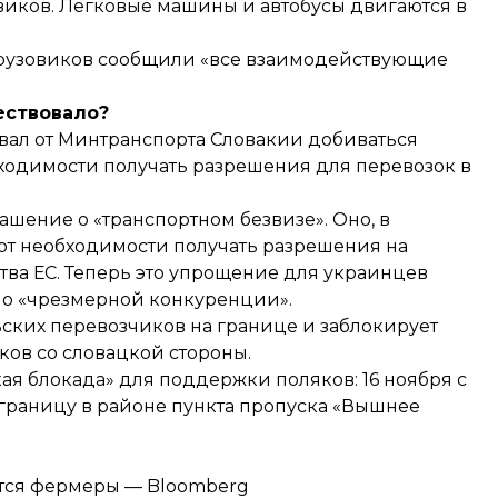
виков. Легковые машины и автобусы двигаются в
грузовиков сообщили «все взаимодействующие
ествовало?
овал от Минтранспорта Словакии добиваться
ходимости получать разрешения для перевозок в
ашение о «транспортном безвизе». Оно, в
 от необходимости получать разрешения на
тва ЕС. Теперь это упрощение для украинцев
я о «чрезмерной конкуренции».
ьских перевозчиков на границе и заблокирует
ов со словацкой стороны.
ая блокада»
для поддержки поляков: 16 ноября с
 границу в районе пункта пропуска «Вышнее
ятся фермеры — Bloomberg