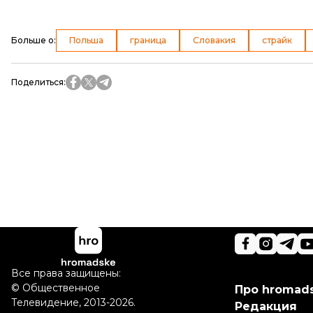
Больше о
:
Польша
граница
Словакия
страйк
Поделиться
:
Все права защищены:
©
Общественное
Про hromad
Телевидение
,
2013-2026.
Редакция