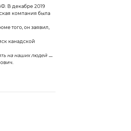
Ф. В декабре 2019
дская компания была
оме того, он заявил,
иск канадской
ять на наших людей ㅡ
кович.