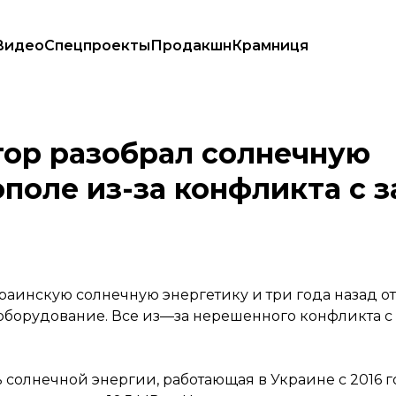
Видео
Спецпроекты
Продакшн
Крамниця
Никополе из-за конфликта с заводом ферросплавов
тор разобрал солнечную
поле из-за конфликта с 
краинскую солнечную энергетику и три года назад о
 оборудование. Все из—за нерешенного конфликта 
солнечной энергии, работающая в Украине с 2016 го