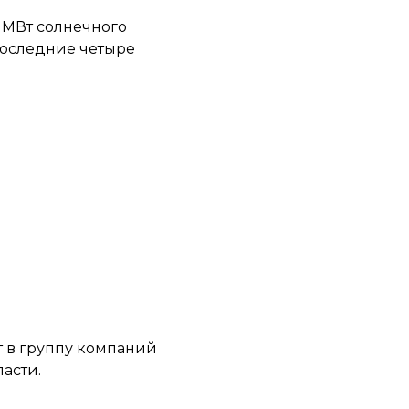
 МВт солнечного
последние четыре
т в группу компаний
асти.