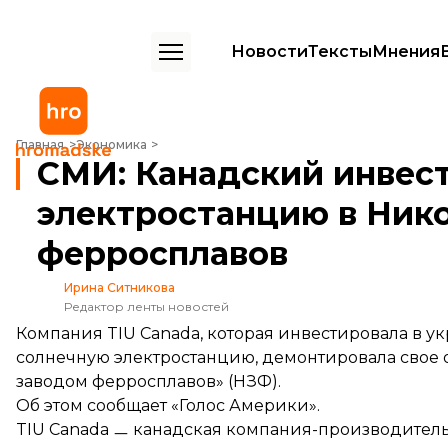
Новости
Тексты
Мнения
СМИ: Канадский инвестор разобрал солнечную электростанцию в 
Главная
Экономика
СМИ: Канадский инвес
электростанцию в Нико
ферросплавов
Ирина Ситникова
Редактор ленты новостей
Компания TIU Canada, которая инвестировала в у
солнечную электростанцию, демонтировала свое
заводом ферросплавов» (НЗФ).
Об этом
сообщает
«Голос Америки».
TIU Canada ㅡ канадская компания-производитель 