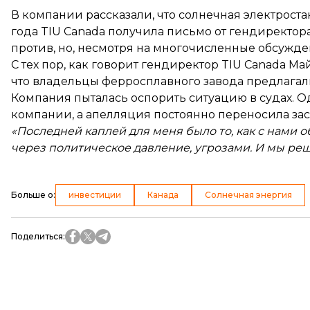
В компании
рассказали
, что солнечная электрос
года TIU Canada получила письмо от гендиректора
против, но, несмотря на многочисленные обсужден
С тех пор, как говорит гендиректор TIU Canada Ма
что владельцы ферросплавного завода предлагали
Компания пыталась оспорить ситуацию в судах. О
компании, а апелляция постоянно переносила за
«Последней каплей для меня было то, как с нами 
через политическое давление, угрозами. И мы ре
Больше о
:
инвестиции
Канада
Солнечная энергия
Поделиться
: