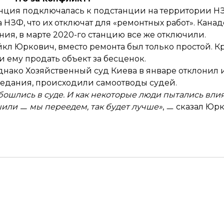
танция подключалась к подстанции на территории НЗ
 НЗФ, что их отключат для «ремонтных работ». Кана
ия, в марте 2020-го станцию все же отключили.
йкл Юркович, вместо ремонта был только простой. Кр
 ему продать объект за бесценок.
днако Хозяйственный суд Киева в январе отклонил 
седания, происходили самоотводы судей.
обошлись в суде. И как некоторые люди пытались вли
шили ㅡ мы переедем, так будет лучше»
, ㅡ сказал Юр