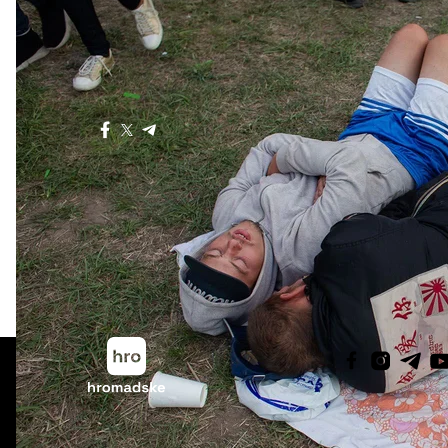
Больше о
:
Atlas Weekend
Поделиться
:
Все права защищены:
©
Общественное
Про hromad
Телевидение
,
2013-2026.