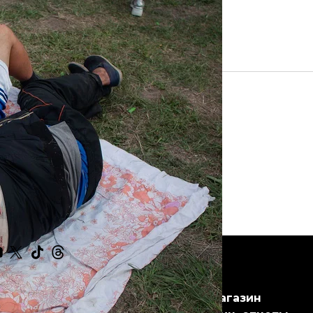
Анастасия Власова/Громадское
ske
Структура
Магазин