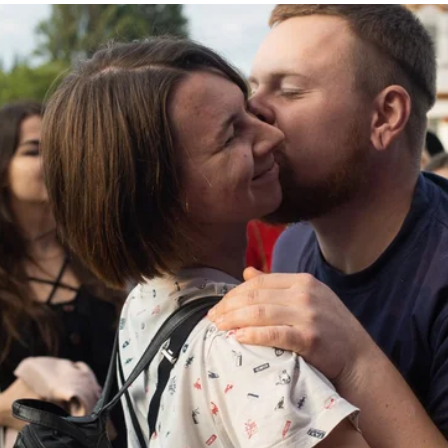
ь Atlas Weekend, день первый, Киев, 9 июля 2019 года
Анастасия Власова/Громадское
осточной Европы — Atlas Weekend — начался 9 июл
главной сцене выступили, в частности, DILEMMA, LA
узыку, в частности — Софию Ротару, — рассказывает
ка Ротару, если ребенок позволит побыть подольше