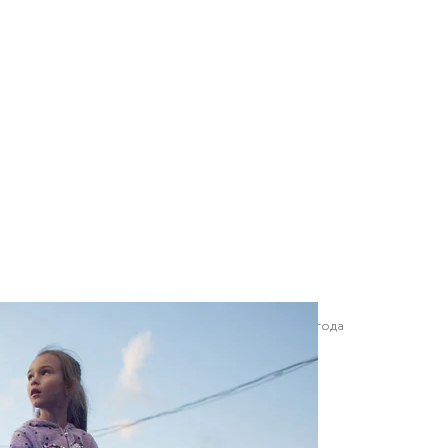
ь Atlas Weekend, день первый, Киев, 9 июля 2019 года
Анастасия Власова/Громадское