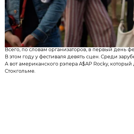
Организаторы Atlas Weekend не нарушили традиц
мероприятия здесь собралось несколько сотен че
«Нам захотелось посмотреть, что здесь происходит
посетительница старшего возраста. — Хорошо, что 
Всего, по словам организаторов, в первый день фе
В этом году у фестиваля девять сцен. Среди заруб
А вот американского рэпера A$AP Rocky, который 
Стокгольме.