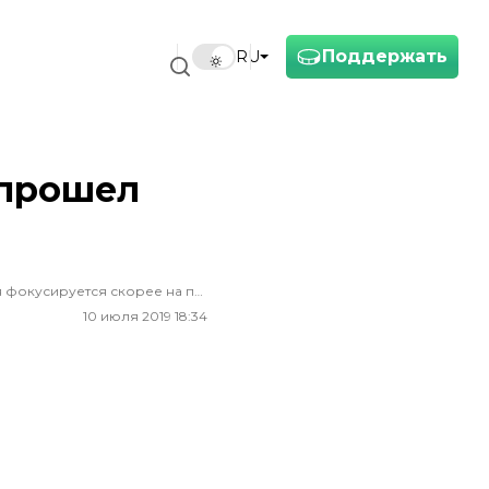
Поддержать
RU
 прошел
Фотожурналистка. Освещала события евромайдан, аннексию Крыма и войну на Донбассе. В своей работе в Донбассе Анастасия фокусируется скорее на простых человеческих историях о радости и печали, чем на больших военных победах или поражениях.
10 июля 2019 18:34