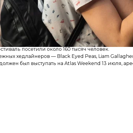
ию — первый день остался бесплатным для всех. Ещ
ловек.
, увидеть и послушать что-то новое, поднять себе н
этот день бесплатный, хотим побыть до конца».
стиваль посетили около 160 тысяч человек.
ежных хедлайнеров — Black Eyed Peas, Liam Gallaghe
должен был выступать на Atlas Weekend 13 июля,
аре