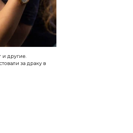
е до начала
астроение, — говорит
r и другие.
стовали
за драку в