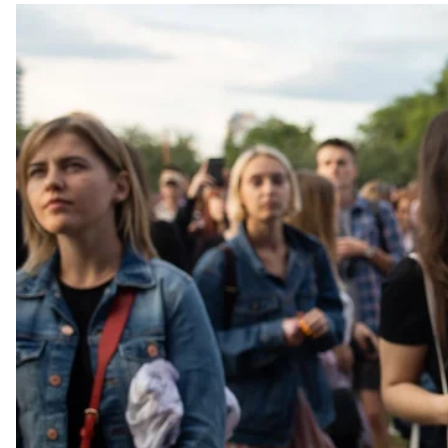
Музыкальный фестивал
Крупнейший музыкальный фестиваль Украины и В
неделю, до 14 июля.
Фестиваль открылся днем украинской музыки. На 
Хедлайнером вечера стала София Ротару.
«Мы пришли отдохнуть, развеяться и послушать м
пришла с мужем и маленьким ребенком. — Я фанат
послушать».