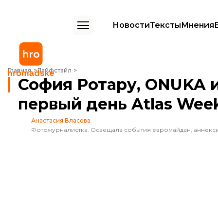
Новости
Тексты
Мнения
София Ротару, ONUKA и 160 тысяч зрителей: как прошел первый 
Главная
Лайфстайл
София Ротару, ONUKA и
первый день Atlas We
Анастасия Власова