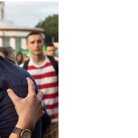
я и продлится почти
UD, ONUKA и другие.
 молодая женщина, она
, останусь