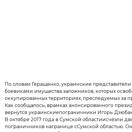
По словам Геращенко, украинские представители
боевиками имущества заложников, которых освоб
оккупированных территориях, преследуемых за 
Как сообщалось, врамках анонсированного пре
вернутся украинскиепограничники
Игорь Дзюбак
В октябре 2017 года в Сумской областиисчезли д
пограничников награнице сСумской областью. О