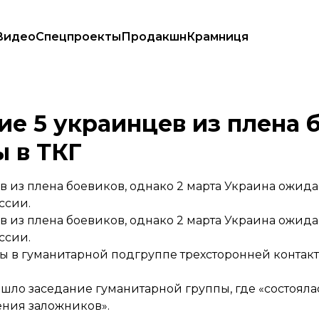
Видео
Спецпроекты
Продакшн
Крамниця
авитель Украины в ТКГ
е 5 украинцев из плена 
 в ТКГ
в из плена боевиков, однако 2 марта Украина ожид
ссии.
в из плена боевиков, однако 2 марта Украина ожид
ссии.
 в гуманитарной подгруппе трехсторонней контак
ошло заседание гуманитарной группы, где «состояла
ния заложников».