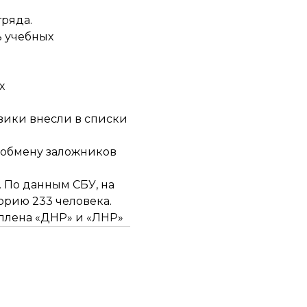
тряда
.
ь учебных
х
евики внесли в списки
 обмену заложников
. По данным СБУ, на
орию 233 человека.
 плена «ДНР» и «ЛНР»