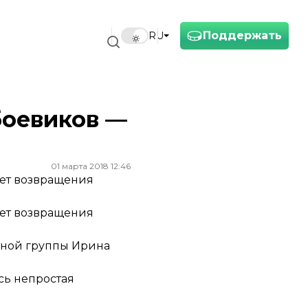
Поддержать
RU
боевиков —
01 марта 2018 12:46
ает возвращения
ает возвращения
тной группы Ирина
сь непростая