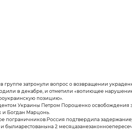
 в группе затронули вопрос о возвращении украден
одили в декабре, и отметили «вопиющее нарушени
проукраинскую позицию».
зидентом Украины Петром Порошенко освобождения
 и Богдан Марцонь.
вое пограничников.
Россия подтвердила задержание
ни были
арестованына 2 месяца
занезаконноепересе