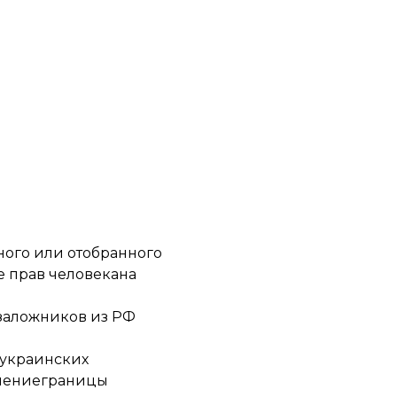
ного или отобранного
е прав человекана
 заложников
из РФ
украинских
чениеграницы