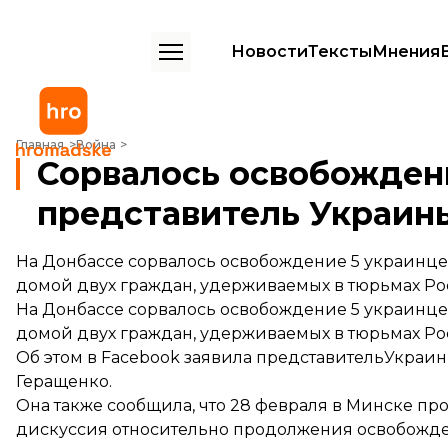
Новости
Тексты
Мнения
Сорвалось освобождение 5 украинцев из плена боевиков — предст
Главная
Война
Сорвалось освобождени
представитель Украины
На Донбассе сорвалось освобождение 5 украинце
домой двух граждан, удерживаемых в тюрьмах Ро
На Донбассе сорвалось освобождение 5 украинце
домой двух граждан, удерживаемых в тюрьмах Ро
Об этом в Facebook
заявила
представительУкраины
Геращенко.
Она также сообщила, что 28 февраля в Минске пр
дискуссия относительно продолжения освобожде