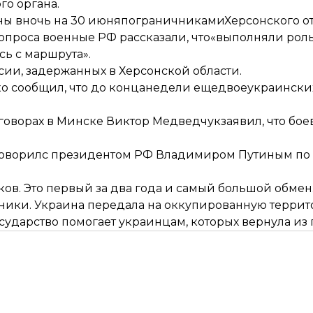
о органа.
ы вночь на 30 июня
пограничникамиХерсонского о
допроса военные РФ рассказали, что«выполняли рол
ь с маршрута».
ссии
, задержанных в Херсонской области.
о сообщил, что до концанедели еще
двоеукраински
говорах в Минске Виктор Медведчук
заявил
, что бо
оворил
с президентом РФ Владимиром Путиным по
ов. Это первый за два года и самый большой обмен
ики. Украина передала на оккупированную террит
государство помогает украинцам, которых вернула из