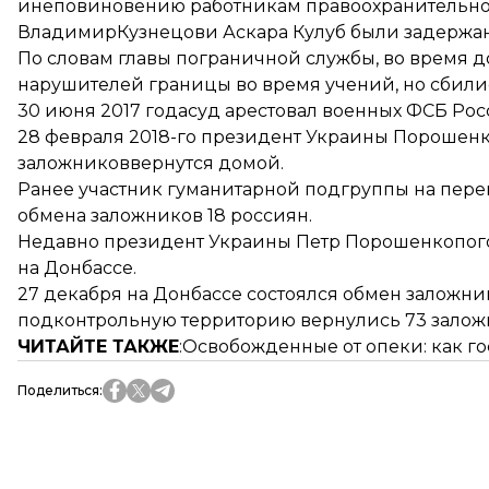
инеповиновению работникам правоохранительног
ВладимирКузнецови Аскара Кулуб были задержан
По словам главы пограничной службы, во время 
нарушителей границы во время учений, но сбилис
30 июня 2017 года
суд арестовал военных ФСБ Ро
28 февраля 2018-го президент Украины Порошенк
заложников
вернутся домой.
Ранее участник гуманитарной подгруппы на пере
обмена заложников 18 россиян.
Недавно президент Украины Петр Порошенко
пог
на Донбассе.
27 декабря на Донбассе состоялся обмен заложник
подконтрольную территорию вернулись 73 заложн
ЧИТАЙТЕ ТАКЖЕ
:
Освобожденные от опеки
: как 
Поделиться
: