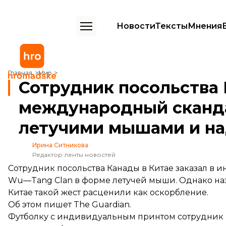
Новости
Тексты
Мнения
Сотрудник посольства Канады в Китае вызвал международный скан
Главная
Мир
Сотрудник посольства 
международный сканда
летучими мышами и на
Ирина Ситникова
Редактор ленты новостей
Сотрудник посольства Канады в Китае заказал в 
Wu—Tang Clan в форме летучей мыши. Однако наз
Китае такой жест расценили как оскорбление.
Об этом
пишет
The Guardian.
Футболку с индивидуальным принтом сотрудник п