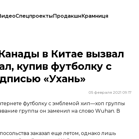
Видео
Спецпроекты
Продакшн
Крамниця
дал, купив футболку с летучими мышами и надписью «Ухань»
Канады в Китае вызвал
л, купив футболку с
дписью «Ухань»
05 февраля 2021 09:17
интернете футболку с эмблемой хип—хоп группы
вание группы он заменил на слово Wuhan. В
осольства заказал еще летом, однако лишь