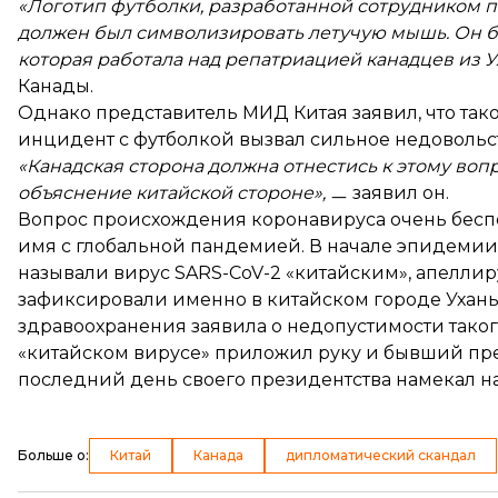
«Логотип футболки, разработанной сотрудником п
должен был символизировать летучую мышь. Он бы
которая работала над репатриацией канадцев из Ух
Канады.
Однако представитель МИД Китая заявил, что та
инцидент с футболкой вызвал сильное недовольст
«Канадская сторона должна отнестись к этому воп
объяснение китайской стороне»,
ㅡ заявил он.
Вопрос происхождения коронавируса очень беспок
имя с глобальной пандемией. В начале эпидеми
называли вирус SARS-CoV-2 «китайским», апеллир
зафиксировали именно в китайском городе Ухан
здравоохранения заявила о недопустимости тако
«китайском вирусе» приложил руку и бывший пр
последний день своего президентства
намекал
на
Больше о
:
Китай
Канада
дипломатический скандал