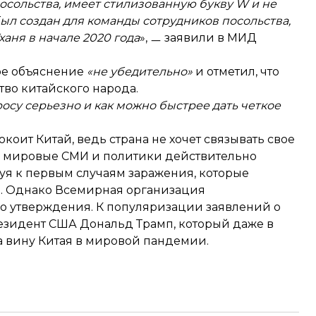
осольства, имеет стилизованную букву W и не
л создан для команды сотрудников посольства,
аня в начале 2020 года
», ㅡ заявили в МИД
кое объяснение
«не убедительно»
и отметил, что
во китайского народа.
росу серьезно и как можно быстрее дать четкое
оит Китай, ведь страна не хочет связывать свое
и мировые СМИ и политики действительно
уя к первым случаям заражения, которые
ь. Однако Всемирная организация
го утверждения. К популяризации заявлений о
езидент США Дональд Трамп, который даже в
 вину Китая в мировой пандемии.