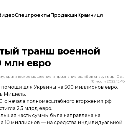
Видео
Спецпроекты
Продакшн
Крамниця
 млн евро
ятый транш военной
 млн евро
Редактор ленты новостей hromadske. Считаю, что уважение к каждому, критическое мышление и признание ошибок спасут мир. Особенно люблю новости о науке и космос
18 июля 2022 15:48
й помощи для Украины на 500 миллионов евро.
ль Мишель.
, с начала полномасштабного вторжения рф
игла 2,5 млрд евро.
ольшая часть суммы была направлена на
 а 10 миллионов — на средства индивидуальной