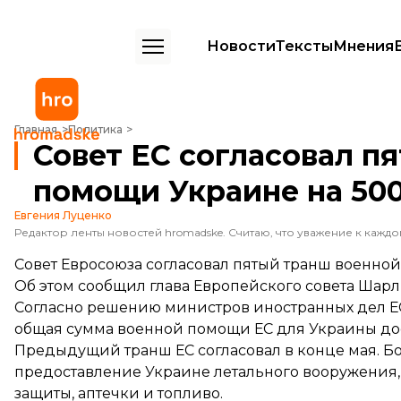
Новости
Тексты
Мнения
Совет ЕС согласовал пятый транш военной помощи Украине на 500
Главная
Политика
Совет ЕС согласовал п
помощи Украине на 500
Евгения Луценко
Совет Евросоюза согласовал пятый транш военно
Об этом
сообщил
глава Европейского совета Шар
Согласно решению министров иностранных дел ЕС
общая сумма военной помощи ЕС для Украины дост
Предыдущий транш ЕС
согласовал
в конце мая. Б
предоставление Украине летального вооружения,
защиты, аптечки и топливо.