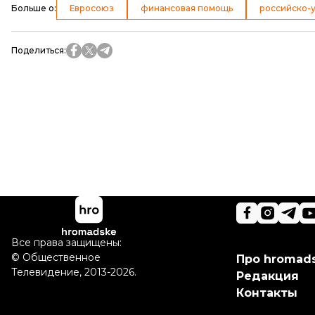
Больше о
:
Евросоюз
финансовая помощь
российско-
Поделиться
:
Все права защищены:
©
Общественное
Про hromad
Телевидение
,
2013-2026.
Редакция
Контакты