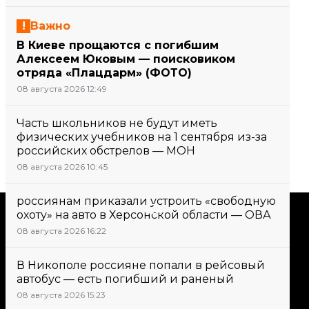
Важно
В Киеве прощаются с погибшим
Алексеем Юковым — поисковиком
отряда «Плацдарм» (ФОТО)
08 августа 2026 12:49
Часть школьников не будут иметь
физических учебников на 1 сентября из-за
российских обстрелов — МОН
08 августа 2026 10:45
россиянам приказали устроить «свободную
Поддержать
охоту» на авто в Херсонской области — ОВА
08 августа 2026 16:22
Поддержи hromadske.
В Никополе россияне попали в рейсовый
Мы работаем для тебя и
автобус — есть погибший и раненый
благодаря тебе. Будь нашим
08 августа 2026 15:23
другом