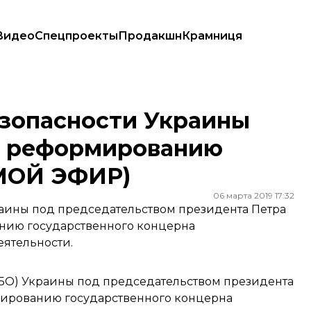
Видео
Спецпроекты
Продакшн
Крамниця
 по реформированию Укроборонпрома (ПРЯМОЙ ЭФИР)
езопасности Украины
о реформированию
МОЙ ЭФИР)
06 марта 2019 17:32
аины под председательством президента Петра
нию государственного концерна
еятельности.
НБО) Украины под председательством президента
мированию государственного концерна