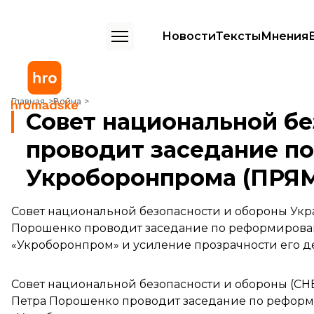
Новости
Тексты
Мнения
Совет национальной безопасности Украины проводит заседание
Главная
Война
Совет национальной б
проводит заседание п
Укроборонпрома (ПРЯ
Совет национальной безопасности и обороны Укр
Порошенко проводит заседание по реформирова
«Укроборонпром» и усиление прозрачности его д
Совет национальной безопасности и обороны (С
Петра Порошенко проводит заседание по рефор