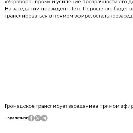
«Укроборонпром» и усиление прозрачности его д
На заседании президент Петр Порошенко будет в
транслироваться в прямом эфире, остальноезасед
Громадское транслирует заседаниев прямом эфир
Поделиться
: