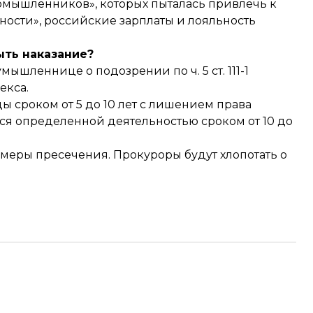
омышленников», которых пыталась привлечь к
жности», российские зарплаты и лояльность
ыть наказание?
шленнице о подозрении по ч. 5 ст. 111-1
екса.
 сроком от 5 до 10 лет с лишением права
я определенной деятельностью сроком от 10 до
меры пресечения. Прокуроры будут хлопотать о