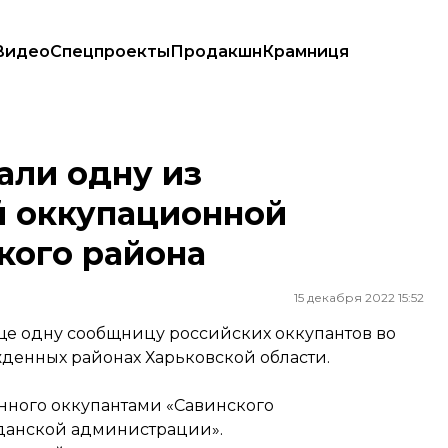
Видео
Спецпроекты
Продакшн
Крамниця
ционной администрации Изюмского района
ли одну из
 оккупационной
кого района
15 декабря 2022 15:52
ще одну сообщницу российских оккупантов во
денных районах Харьковской области.
нного оккупантами «Савинского
данской администрации».