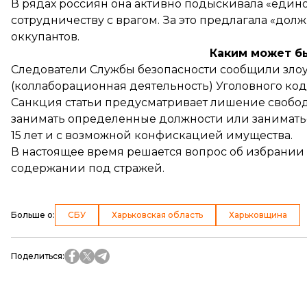
В рядах россиян она активно подыскивала «един
сотрудничеству с врагом. За это предлагала «дол
оккупантов.
Каким может б
Следователи Службы безопасности сообщили злоумы
(коллаборационная деятельность) Уголовного код
Санкция статьи предусматривает лишение свободы
занимать определенные должности или заниматьс
15 лет и с возможной конфискацией имущества.
В настоящее время решается вопрос об избрании 
содержании под стражей.
Больше о
:
СБУ
Харьковская область
Харьковщина
Поделиться
: