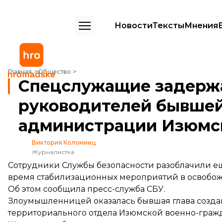
Новости
Тексты
Мнения
Спецслужащие задержали одну из руководителей бывшей оккупа
Главная
Общество
Спецслужащие задержа
руководителей бывшей
администрации Изюмс
Виктория Коломиец
Журналистка
Сотрудники Службы безопасности разоблачили е
время стабилизационных мероприятий в освобож
Об этом
сообщила
пресс-служба СБУ.
Злоумышленницей оказалась бывшая глава созда
территориального отдела Изюмской военно-граж