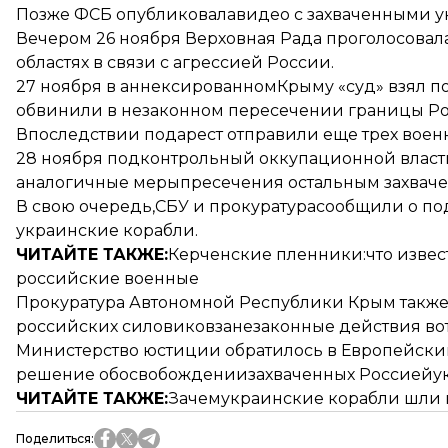
Позже ФСБ опубликовала
видео с захваченными 
Вечером 26 ноября Верховная Рада проголосовала
областях в связи с агрессией России.
27 ноября в аннексированномКрыму «суд» взял п
обвинили в незаконном пересечении границы Р
Впоследствии под
арест отправили еще трех воен
28 ноября подконтрольный оккупационной власт
аналогичные меры
пресечения остальным захва
В свою очередь,СБУ и прокуратура
сообщили о по
украинские корабли.
ЧИТАЙТЕ ТАКЖЕ:
Керченские пленники:что извест
российские военные
Прокуратура Автономной Республики Крым также
российских силовиков
занезаконные действия во
Министерство юстиции обратилось в Европейский
решение об
освобождениизахваченных Россией
у
ЧИТАЙТЕ ТАКЖЕ:
Зачемукраинские корабли шли в 
Поделиться
: