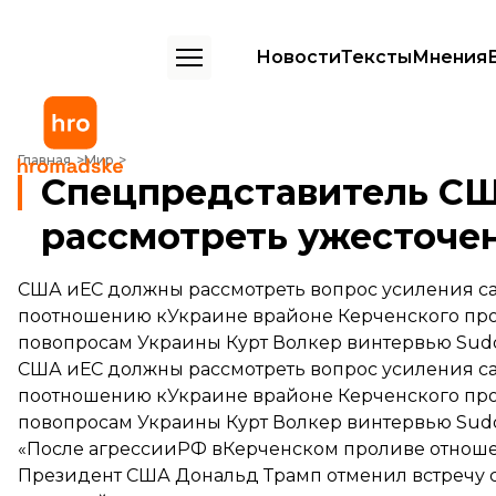
Новости
Тексты
Мнения
Спецпредставитель США Волкер призвал ЕС рассмотреть ужесточ
Главная
Мир
Спецпредставитель СШ
рассмотреть ужесточе
США иЕС должны рассмотреть вопрос усиления с
поотношению кУкраине врайоне Керченского про
повопросам Украины Курт Волкер винтервью Sudd
США иЕС должны рассмотреть вопрос усиления са
поотношению кУкраине врайоне Керченского пр
повопросам Украины Курт Волкер винтервью Sudd
«После агрессииРФ вКерченском проливе отноше
Президент США Дональд Трамп отменил встречу