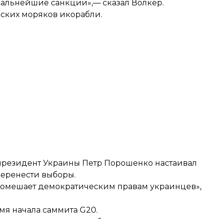
альнейшие санкции»,— сказал Волкер.
нских моряков икорабли.
то президент Украины Петр Порошенко настаивал
перенести выборы.
помешает демократическим правам украинцев»,
мя начала саммита G20.