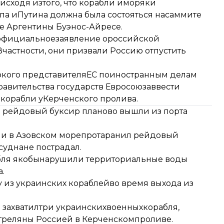
 «исходя изтого, что корабли иморяки
па иПутина должна была состояться насаммите
е Аргентины Буэнос-Айресе.
 официальное
заявление ороссийской
частности, они призвали Россию отпустить
окого представителяЕС поиностранным делам
авительства государств Евросоюза
ввести
 корабли уКерченского пролива.
и рейдовый буксир планово вышли из порта
и в Азовском море
протаранил рейдовый
судна
не пострадал
.
бля якобы
нарушили территориальные воды
.
у из украинских кораблей
во время выхода из
 захватил
три украинскихвоенныхкорабля,
стреляны Россией в Керченскомпроливе.