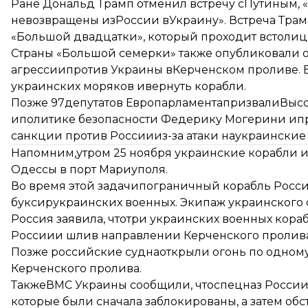
Ране Дональд
Трамп отменил встречу сПутиным
,
невозвращены изРоссии вУкраину». Встреча Трам
«Большой двадцатки», который проходит встолиц
Страны «Большой семерки» также опубликовали
агрессии
против Украины вКерченском проливе. В
украинских моряков ивернуть корабли.
Позже 97депутатов ЕвропарламентапризвалиВыс
иполитике безопасности Федерику Могерини ипр
санкции против России
из-за атаки наукраинские
Напомним,утром 25 ноября украинские корабли 
Одессы в порт Мариуполя.
Во время этой задачипограничный корабль Росси
буксир
украинских военных. Экипаж украинского 
Россия заявила, чтотри украинских военных кора
России
и шлив направлении Керченского пролива
Позже российские судна
открыли огонь по одном
Керченского пролива.
ТакжеВМС Украины сообщили, что
спецназ России
которые были сначала заблокированы, а затем об