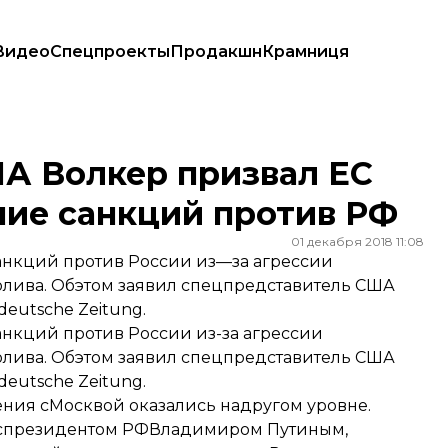
Видео
Спецпроекты
Продакшн
Крамниця
ение санкций против РФ
А Волкер призвал ЕС
ние санкций против РФ
01 декабря 2018 11:08
анкций против России из—за агрессии
лива. Обэтом заявил спецпредставитель США
eutsche Zeitung.
нкций против России из-за агрессии
олива. Обэтом
заявил
спецпредставитель США
eutsche Zeitung.
ния сМосквой оказались надругом уровне.
 спрезидентом РФВладимиром Путиным,