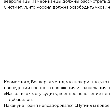
аевропейцы иамериканцы должны рассмотреть д
Онотметил, что Россия должна освободить украи
Кроме этого, Волкер отметил, что неверит вто, ч
навведении военного положения из-за желания 
«Насколько ямогу судить, военное положение не
— добавилон.
Накануне
Трамп непоздоровался сПутиным
вовре