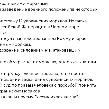
украинскими моряками
.
 за
введение военного положения
в некоторых
од
стражу 12 украинских моряков
. Их также
оссийской Федерации в Черном море.
ных
.
и «суд» ваннексированном Крыму избрал
ченнымморякам
.
дозрении силовикам РФ
, атаковавшим
но об украинских моряках, которых захватили
 открыла
уголовное производство против
тношении захваченных украинских моряков.
 суд по правам человека с просьбой принять
краинских моряков.
Азов, и почему Россия их захватила?