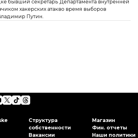
едке бывший секретарь Департамента внутренней
зчиком хакерских атак
во время выборов
 Владимир Путин.
ske
Структура
Магазин
собственности
Фин. отчеты
Вакансии
Наши политики