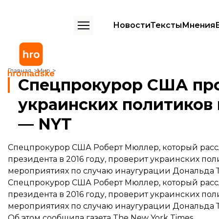
Новости
Тексты
Мнения
Спецпрокурор США проверит визит украинских политиков на инау
Главная
Мир
Спецпрокурор США про
украинских политиков
— NYT
Спецпрокурор США Роберт Мюллер, который расс
президента в 2016 году, проверит украинских по
мероприятиях по случаю инаугурации Дональда 
Спецпрокурор США Роберт Мюллер, который расс
президента в 2016 году, проверит украинских по
мероприятиях по случаю инаугурации Дональда 
Об этом
сообщила
газета The New York Times.