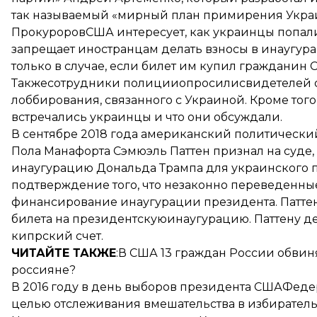
так называемый «мирный план примирения Украи
ПрокуроровСША интересует, как украинцы попали
запрещает иностранцам делать взносы в инаугур
только в случае, если билет им купил гражданин 
Такжесотрудники полицииопросилисвидетелей о
лоббирования, связанного с Украиной. Кроме того,
встречались украинцы и что они обсуждали.
В сентябре 2018 года американский политически
Пола Манафорта Сэмюэль Паттен признал на суде,
инаугурацию Дональда Трампа для украинского по
подтверждение того, что незаконно переведенны
финансирование инаугурации президента. Паттен 
билета на президентскуюинаугурацию. Паттену де
кипрский счет.
ЧИТАЙТЕ ТАКЖЕ
:В США 13 граждан России обвин
россияне?
В 2016 году в день выборов президента США
Феде
целью отслеживания вмешательства в избирател