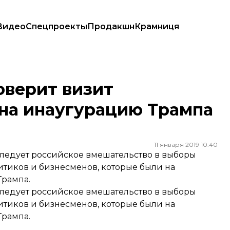
Видео
Спецпроекты
Продакшн
Крамниця
гурацию Трампа — NYT
верит визит
 на инаугурацию Трампа
11 января 2019 10:40
ледует российское вмешательство в выборы
литиков и бизнесменов, которые были на
Трампа.
ледует российское вмешательство в выборы
литиков и бизнесменов, которые были на
Трампа.