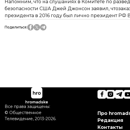
Напомним, что на слушаниях в Комитете по разв
безопасности США Джей Джонсон заявил, что
зака
президента в 2016 году был лично президент РФ
Поделиться
:
Все права защищены:
©
Общественное
Про hromad
Телевидение
,
2013-2026.
Редакция
Контакты