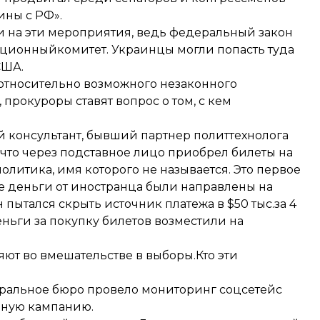
ны с РФ».
 на эти мероприятия, ведь федеральный закон
ационныйкомитет. Украинцы могли попасть туда
США.
тносительно возможного незаконного
 прокуроры ставят вопрос о том, с кем
й консультант, бывший партнер политтехнолога
 что через подставное лицо приобрел билеты на
литика, имя которого не называется. Это первое
е деньги от иностранца были направлены на
пытался скрыть источник платежа в $50 тыс.за 4
ньги за покупку билетов возместили на
яют во вмешательстве в выборы.
Кто эти
ральное бюро провело мониторинг соцсетей
с
ьную кампанию.