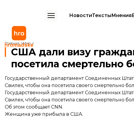
Новости
Тексты
Мнения
США дали визу гражданке Йемена, чтобы она посетила смертельн
Главная
Мир
США дали визу граждан
посетила смертельно б
Государственный департамент Соединенных Штат
Свилех, чтобы она посетила своего смертельно бо
Государственный департамент Соединенных Штат
Свилех, чтобы она посетила своего смертельно бо
Об этом
сообщает
CNN.
Женщина уже прибыла в США.