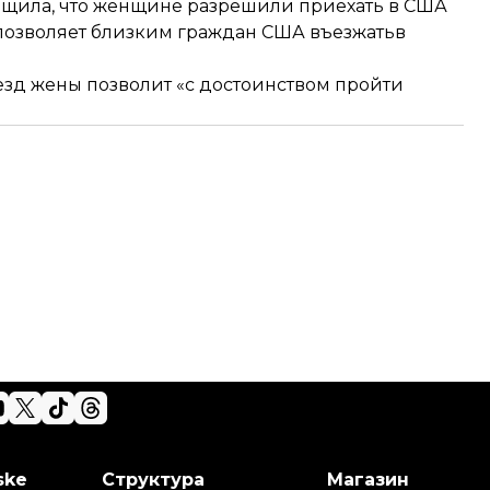
бщила, что женщине разрешили приехать в США
ая позволяет близким граждан США въезжатьв
езд жены позволит «с достоинством пройти
ske
Структура
Магазин