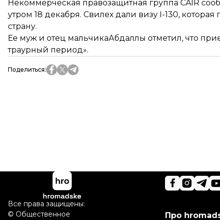
Некоммерческая правозащитная группа CAIR соо
утром 18 декабря. Свилех дали визу I-130, котор
страну.
Ее муж и отец мальчикаАбдаллы отметил, что при
траурный период».
Поделиться
:
Все права защищены:
©
Общественное
Про hromad