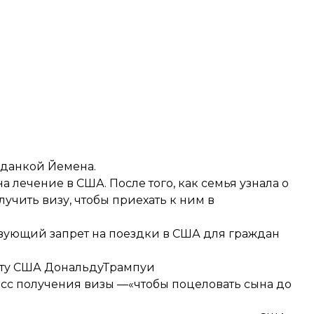
данкой Йемена.
 лечение в США. После того, как семья узнала о
учить визу, чтобы приехать к ним в
ствующий запрет на поездки в США для граждан
енту США ДональдуТрампуи
есс получения визы —«чтобы поцеловать сына до