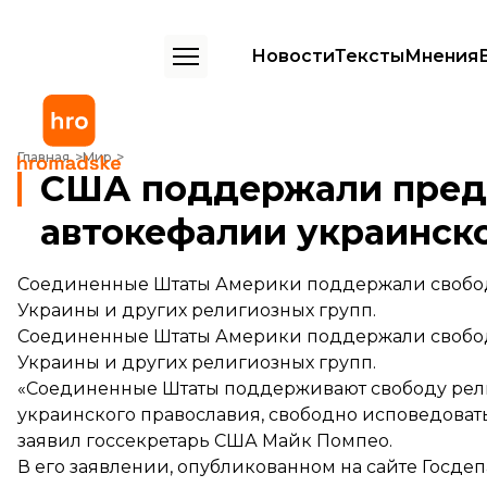
Новости
Тексты
Мнения
США поддержали предоставление автокефалии украинской церк
Главная
Мир
США поддержали пред
автокефалии украинск
Соединенные Штаты Америки поддержали свобо
Украины и других религиозных групп.
Соединенные Штаты Америки
поддержали
свобо
Украины и других религиозных групп.
«Соединенные Штаты поддерживают свободу религ
украинского православия, свободно исповедовать
заявил госсекретарь США Майк Помпео.
В его заявлении, опубликованном на сайте Госдеп