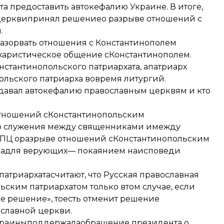
та предоставить автокефалию Украине. В итоге,
церкви
принял решение
о разрыве отношений с
.
разорвать отношения с Константинополем
харистическое общение сКонстантинополем.
стантинопольского патриархата, апатриарх
льского патриарха вовремя литургий.
а давал автокефалию православным церквям и кто
тношений сКонстантинопольским
о служения между священниками имежду
ПЦ оразрыве отношений сКонстантинопольским
м, адля верующих— покаянием наисповеди
патриархата
считают
, что Русская православная
ским патриархатом только втом случае, если
е решение», тоесть отменит решение
славной церкви.
краины
поддержала
обращение президента о