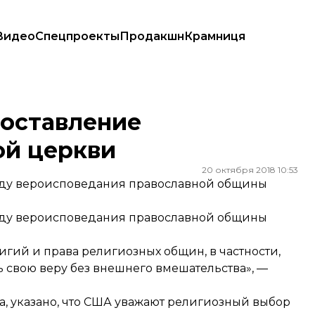
Видео
Спецпроекты
Продакшн
Крамниця
ви
оставление
ой церкви
20 октября 2018 10:53
ду вероисповедания православной общины
ду вероисповедания православной общины
ий и права религиозных общин, в частности,
 свою веру без внешнего вмешательства», —
а, указано, что США уважают религиозный выбор