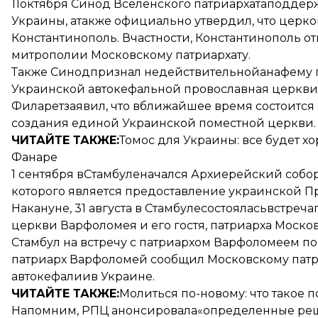
11октября Синод Вселенского патриархата
поддер
Украины, атакже официально утвердил, что церк
Константинополь. Вчастности, Константинополь о
митрополии Московскому патриархату.
Также Синод
признал недействительной
анафему 
Украинской автокефальной провославная церкви 
Филарет
заявил
, что вближайшее время состоитс
создания единой Украинской поместной церкви.
ЧИТАЙТЕ ТАКЖЕ:
Томос для Украины: все будет 
Фанаре
1 сентября вСтамбуле
начался Архиерейский собо
которого является предоставление украинской П
Накануне, 31 августа в Стамбуле
состоялась
встреча
церкви Варфоломея и его гостя, патриарха Моск
Стамбул на встречу с патриархом Варфоломеем п
патриарх Варфоломей сообщил Московскому патр
автокефалии
в Украине.
ЧИТАЙТЕ ТАКЖЕ:
Молиться по-новому: что такое 
Напомним, РПЦ анонсировала
«определенные реш