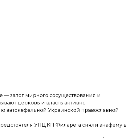
е — залог мирного сосуществования и
вают церковь и власть активно
нию автокефальной Украинской православной
предстоятеля УПЦ КП Филарета сняли анафему в