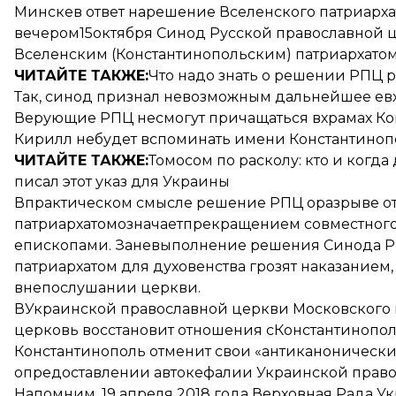
Минске
в ответ нарешение Вселенского патриарха
вечером15октября Синод Русской православной 
Вселенским (Константинопольским) патриархатом
ЧИТАЙТЕ ТАКЖЕ:
Что надо знать о решении РПЦ 
Так, синод признал невозможным дальнейшее ев
Верующие РПЦ несмогут причащаться вхрамах Кон
Кирилл небудет вспоминать имени Константинопо
ЧИТАЙТЕ ТАКЖЕ:
Томосом по расколу: кто и когд
писал этот указ для Украины
Впрактическом смысле решение РПЦ оразрыве о
патриархатом
означает
прекращением совместног
епископами. Заневыполнение решения Синода Р
патриархатом для духовенства грозят наказание
внепослушании церкви.
ВУкраинской православной церкви Московского 
церковь восстановит отношения сКонстантинополь
Константинополь отменит свои «антиканонически
опредоставлении автокефалии Украинской право
Напомним, 19 апреля 2018 года Верховная Рада У