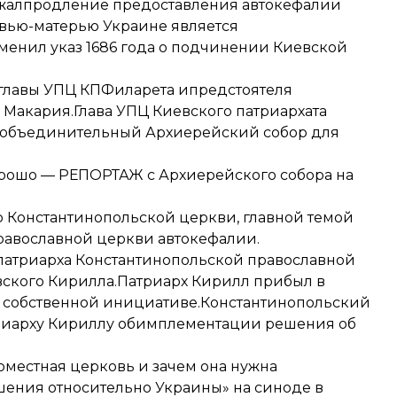
жал
продление предоставления автокефалии
овью-матерью Украине является
тменил указ 1686 года о подчинении Киевской
главы УПЦ КПФиларета ипредстоятеля
Макария.Глава УПЦ Киевского патриархата
я объединительный Архиерейский собор для
хорошо — РЕПОРТАЖ с Архиерейского собора на
р Константинопольской церкви
, главной темой
равославной церкви автокефалии.
патриарха Константинопольской православной
овского Кирилла.Патриарх Кирилл прибыл в
о собственной инициативе.Константинопольский
иарху Кириллу об
имплементации решения об
поместная церковь и зачем она нужна
ения относительно Украины» на синоде в