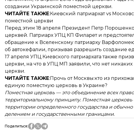
создании Украинской поместной церкви.
ЧИТАЙТЕ ТАКЖЕ
:
Киевский патриархат vs Москов
поместной церкви
Перед этим 18 апреля Президент Петр Порошенко
церквей. Патриарх УПЦ КП Филарет и предстояте
обращение к Вселенскому патриарху Варфоломею
об автокефалии, призывая разрешить создание е
17 апреля УПЦ Киевского патриархата также при
церкви, на что в УПЦ МП заявили, что нет никак
церкви.
ЧИТАЙТЕ ТАКЖЕ
:Прочь от Москвы:
кто из прихож
единую поместную церковь в Украине?
Поместная церковь — это объединение всех право
территориальному принципу. Поместная церковь 
территории определенного государства и обычно
делением и государственными границами.
Поделиться
: