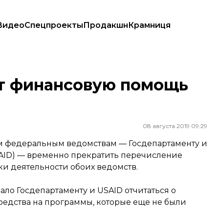
Видео
Спецпроекты
Продакшн
Крамниця
т финансовую помощь
08 августа 2019 09:29
м федеральным ведомствам — Госдепартаменту и
AID) — временно прекратить перечисление
и деятельности обоих ведомств.
о Госдепартаменту и USAID отчитаться о
редства на программы, которые еще не были