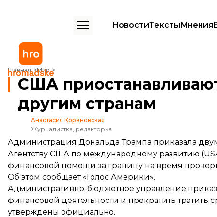
Новости
Тексты
Мнения
США приостанавливают финансовую помощь другим странам
Главная
Мир
США приостанавливаю
другим странам
Анастасия Кореновская
Журналистка, редакторка
Администрация Дональда Трампа приказала дву
Агентству США по международному развитию (US
финансовой помощи за границу на время проверк
Об этом
сообщает
«Голос Америки».
Административно-бюджетное управление приказал
финансовой деятельности и прекратить тратить с
утверждены официально.