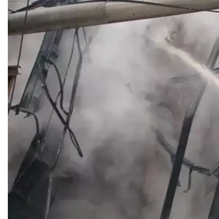
Пожар на НПЗ
По данным медиа, Соединенные Штаты призвали У
удары могут повысить мировые цены на нефть и 
Об этом
пишет
Financial Times со ссылкой на тре
Неоднократные предупреждения из Вашингтона 
управления разведки Минобороны Украины.
По словам одного из собеседников FT, Белый дом
которые поражают нефтеперерабатывающие заводы
наносит ущерб нефтедобывающим мощностям ро