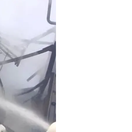
ктуру, поскольку эти
ниями.
краины и Главного
нских беспилотников,
асти россии. Это