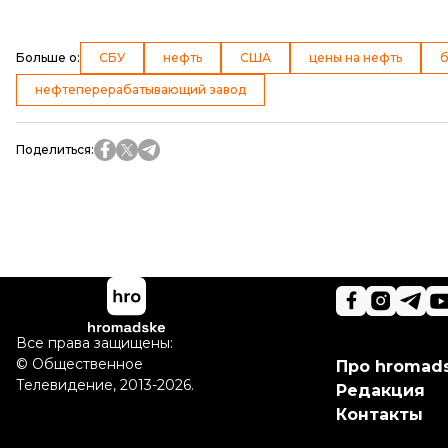
Больше о
:
СБУ
нефть
США
цены на нефть
б
нефтеперерабатывающий завод
Поделиться
:
Все права защищены:
©
Общественное
Про hromad
Телевидение
,
2013-2026.
Редакция
Контакты