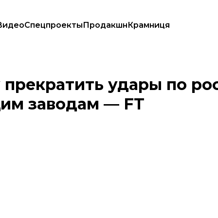
Видео
Спецпроекты
Продакшн
Крамниця
ерерабатывающим заводам — FT
 прекратить удары по ро
им заводам — FT