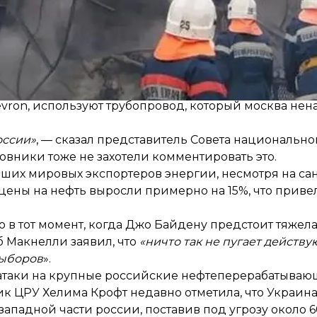
 Украина будет продолжать наносить удары по росси
ескую инфраструктуру, на которую возлагается Запад
рый транспортирует нефть из Казахстана через росс
vron, используют трубопровод, который москва нен
оссии»
, — сказал представитель Совета национальн
овники тоже не захотели комментировать это.
ейших мировых экспортеров энергии, несмотря на са
 цены на нефть выросли примерно на 15%, что привел
 в тот момент, когда Джо Байдену предстоит тяжела
 Макнелли заявил, что
«ничто так не пугает действ
выборов
».
таки на крупные российские нефтеперерабатывающ
 ЦРУ Хелима Крофт недавно отметила, что Украина 
ападной части россии, поставив под угрозу около 6