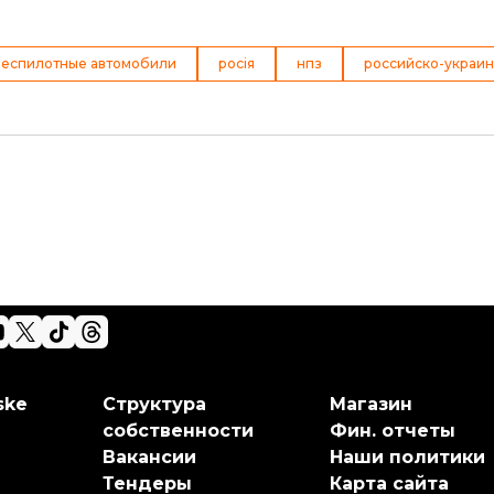
еспилотные автомобили
росія
нпз
российско-украин
ske
Структура
Магазин
собственности
Фин. отчеты
Вакансии
Наши политики
Тендеры
Карта сайта