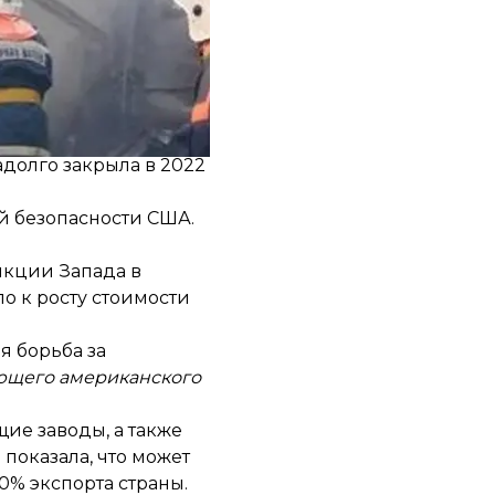
йским объектам, то
.
ию на мировой рынок.
адолго закрыла в 2022
ой безопасности США.
нкции Запада в
о к росту стоимости
я борьба за
ующего американского
ие заводы, а также
показала, что может
0% экспорта страны.