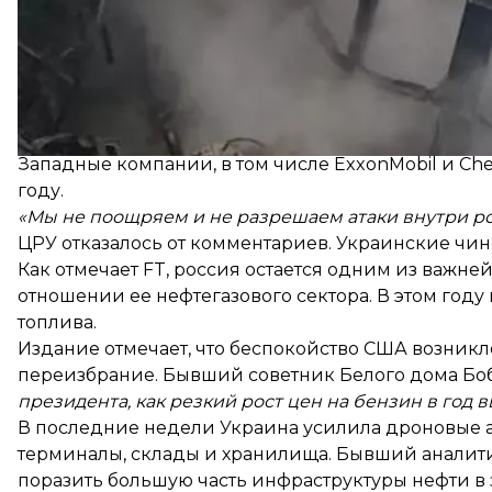
Вашингтон также якобы обеспокоен тем, что если
россия может в ответ «наброситься» на энергетич
Речь идет, в частности, о трубопроводе КТК, кото
Западные компании, в том числе ExxonMobil и Che
году.
«Мы не поощряем и не разрешаем атаки внутри р
ЦРУ отказалось от комментариев. Украинские чин
Как отмечает FT, россия остается одним из важн
отношении ее нефтегазового сектора. В этом году
топлива.
Издание отмечает, что беспокойство США возникло
переизбрание. Бывший советник Белого дома Боб
президента, как резкий рост цен на бензин в год 
В последние недели Украина усилила дроновые а
терминалы, склады и хранилища. Бывший аналитик
поразить большую часть инфраструктуры нефти в з