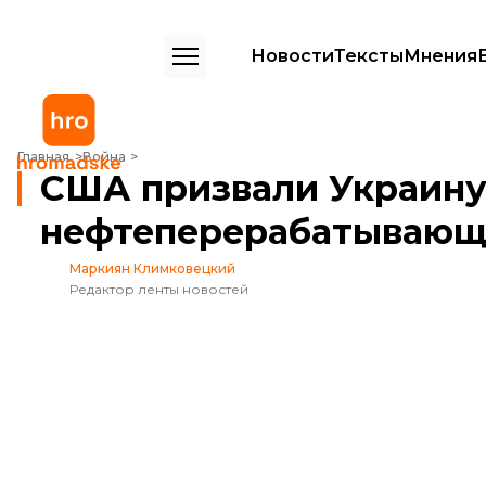
Новости
Тексты
Мнения
США призвали Украину прекратить удары по российским нефтеп
Главная
Война
США призвали Украину
нефтеперерабатывающ
Маркиян Климковецкий
Редактор ленты новостей