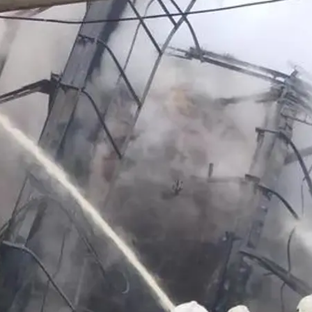
 «Лукойл» в Волгограде, 3 февраля 2024 года
МЧС россии
краину прекратить атаки на российскую инфрастру
спровоцировать ответные меры.
х неназванных источников, ознакомленных с обсужде
были переданы чиновникам Службы безопасности У
 «все больше разочарован наглыми атаками» украи
, терминалы, депо и хранилища по всей западной ч
ссии.