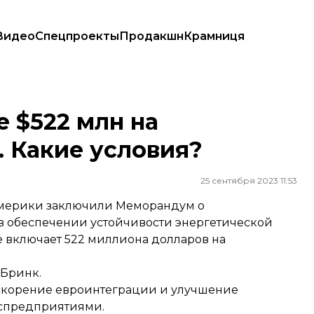
Видео
Спецпроекты
Продакшн
Крамниця
 условия?
 $522 млн на
. Какие условия?
25 сентября 2023 11:53
Америки заключили Меморандум о
в обеспечении устойчивости энергетической
е включает 522 миллиона долларов на
Бринк.
ускорение евроинтеграции и улучшение
оспредприятиями.