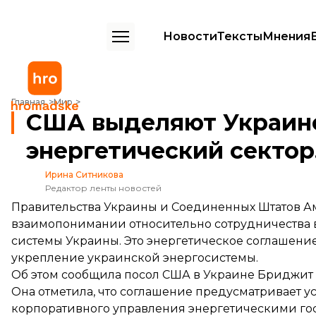
Новости
Тексты
Мнения
США выделяют Украине $522 млн на энергетический сектор. Какие
Главная
Мир
США выделяют Украине
энергетический сектор
Ирина Ситникова
Редактор ленты новостей
Правительства Украины и Соединенных Штатов 
взаимопонимании относительно сотрудничества 
системы Украины. Это энергетическое соглашени
укрепление украинской энергосистемы.
Об этом
сообщила
посол США в Украине Бриджит 
Она отметила, что соглашение предусматривает 
корпоративного управления энергетическими г