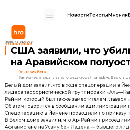
Новости
Тексты
Мнения
США заявили, что убили главаря «Аль-Каиды на Аравийском полуо
Главная
Мир
США заявили, что убил
на Аравийском полуос
Виктория Бега
Заместительница главного редактора hromadske. Верю в фа
Белый дом заявил, что в ходе спецоперации в Й
лидера террористической группировки «Аль—Каи
Райми, который был также заместителем главаря
Об этом
говорится
в сообщении администрации п
Спецоперацию в Йемене проводили по приказу п
В Белом доме заявили, что Ар-Райми присоединилс
Афганистане на Усаму бен Ладена — бывшего ли