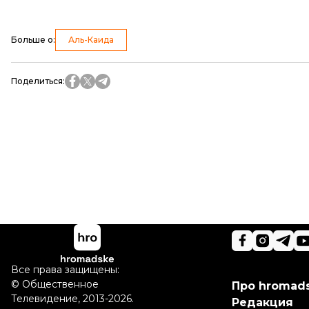
Больше о
:
Аль-Каида
Поделиться
:
Все права защищены:
©
Общественное
Про hromad
Телевидение
,
2013-2026.
Редакция