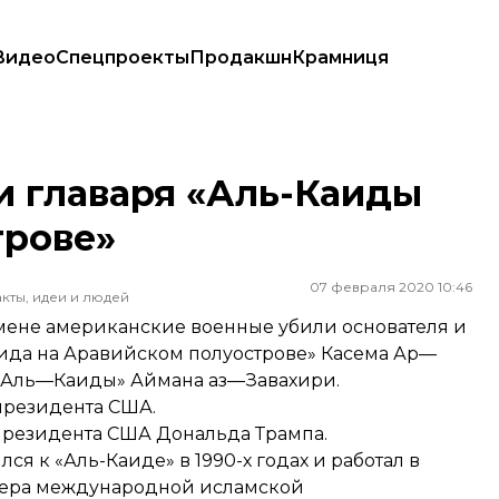
Видео
Спецпроекты
Продакшн
Крамниця
строве»
и главаря «Аль-Каиды
трове»
07 февраля 2020 10:46
кты, идеи и людей
емене американские военные убили основателя и
да на Аравийском полуострове» Касема Ар—
 «Аль—Каиды» Аймана аз—Завахири.
резидента США.
резидента США Дональда Трампа.
я к «Аль-Каиде» в 1990-х годах и работал в
дера международной исламской