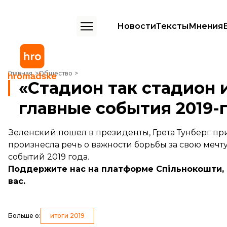
Новости
Тексты
Мнения
«Стадион так стадион и я люблю тебя 3000»: главные события 2019-
Главная
Общество
«Стадион так стадион и
главные события 2019-г
Зеленский пошел в президенты, Грета Тунберг пр
произнесла речь о важности борьбы за свою мечту
событий 2019 года.
Поддержите нас на платформе
Спільнокошти
вас.
Больше о
:
итоги 2019