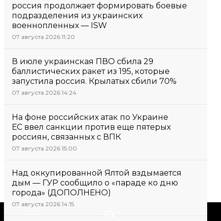
россия продолжает формировать боевые
подразделения из украинских
военнопленных — ISW
07 августа 2026 11:20
В июле украинская ПВО сбила 29
баллистических ракет из 195, которые
запустила россия. Крылатых сбили 70%
07 августа 2026 14:24
На фоне российских атак по Украине
ЕС ввел санкции против еще пятерых
россиян, связанных с ВПК
07 августа 2026 15:00
Над оккупированной Ялтой вздымается
дым — ГУР сообщило о «параде ко дню
города» (ДОПОЛНЕНО)
07 августа 2026 14:15
Поддержать