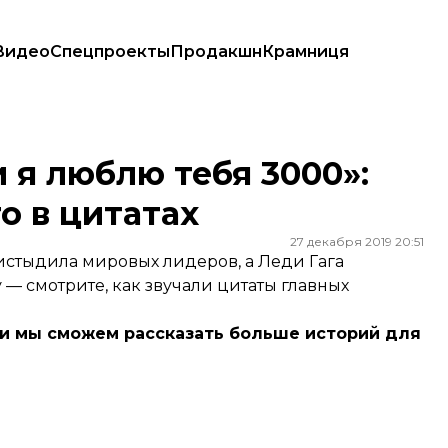
Видео
Спецпроекты
Продакшн
Крамниця
го в цитатах
 я люблю тебя 3000»:
о в цитатах
27 декабря 2019 20:51
истыдила мировых лидеров, а Леди Гага
 — смотрите, как звучали цитаты главных
, и мы сможем рассказать больше историй для