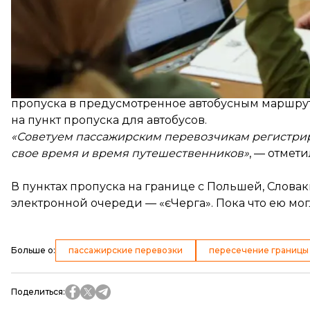
«Движение автобусов регулярных рейсов будет в
на сайте
echerha.gov.ua
. Запись в "єЧергу" для па
Там добавили, что пассажирским перевозчикам, з
пропуска в предусмотренное автобусным маршруто
на пункт пропуска для автобусов.
«Советуем пассажирским перевозчикам регистрир
свое время и время путешественников»
, — отмет
В пунктах пропуска на границе с Польшей, Слов
электронной очереди — «єЧерга». Пока что ею мог
Больше о
:
пассажирские перевозки
пересечение границы
Поделиться
: