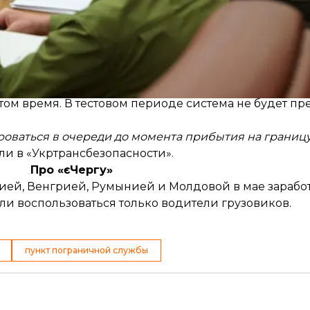
озможно только по записи в электронной очереди п
ссажирских перевозчиков открывается 31 июля»
, — го
арегистрировавшимся в онлайн-очереди, следует п
м время. В тестовом периоде система не будет пре
оваться в очереди до момента прибытия на границу
или в «Укртрансбезопасности».
Про «єЧергу»
акией, Венгрией, Румынией и Молдовой в мае
зарабо
ли воспользоваться только водители грузовиков.
пункт пограничной службы