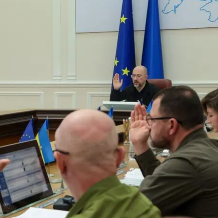
Заседание правительства
Денис Шмыгаль / Telegram
ицы заработает для легковых автомобилей и автобу
галь.
вия э-очереди. Это позволит уменьшить очереди на
уга уже заработала для грузового автомобильного т
ста в тестовом режиме начнет действовать электронна
Ягодин — Дорогуськ».