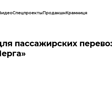
Видео
Спецпроекты
Продакшн
Крамниця
 заработает «єЧерга»
 для пассажирских перево
Черга»