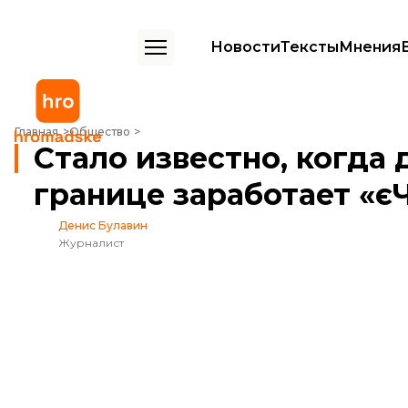
Новости
Тексты
Мнения
Стало известно, когда для пассажирских перевозчиков на границе
Главная
Общество
Стало известно, когда
границе заработает «є
Денис Булавин
Журналист