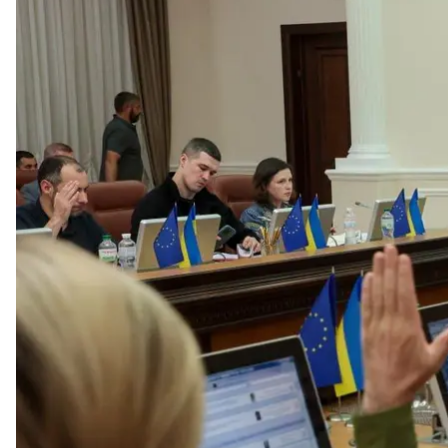
С августа электронная очередь пересечения гран
пассажирские перевозки.
Об этом
сообщил
глава правительства Денис Шмы
«Сегодня поддержали решение о расширении дейст
ее прохождение более комфортным. Ранее эта усл
он.
В «Укртрансбезопасности»
сообщили
, что 1 авгу
пассажирских перевозчиков в пункте пропуска «