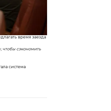
ересечения границы
ворится в сообщении.
риезжать к пункту
длагать время заезда
, чтобы сэкономить
тала
система