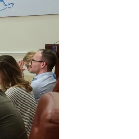
сов, осуществляющих
 границе и сделать
ранспорта»
, — отметил
я очередь для