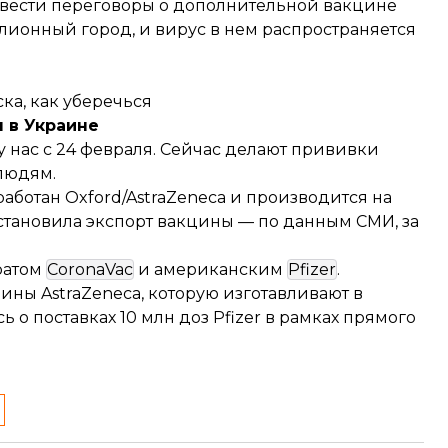
 вести переговоры о дополнительной вакцине
ллионный город, и вирус в нем распространяется
ска, как уберечься
 в Украине
 нас с 24 февраля. Сейчас делают прививки
людям.
работан Oxford/AstraZeneca и производится на
остановила экспорт вакцины — по данным СМИ, за
ратом
CoronaVac
и американским
Pfizer
.
ины AstraZeneca, которую изготавливают в
сь
о поставках 10 млн доз Pfizer в рамках прямого