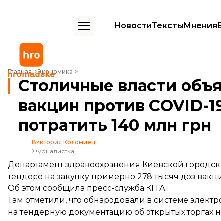
Новости
Тексты
Мнения
Столичные власти объявили тендер на закупку вакцин против COVID
Главная
Экономика
Столичные власти объя
вакцин против COVID-19
потратить 140 млн грн
Виктория Коломиец
Журналистка
Департамент здравоохранения Киевской городск
тендере на закупку примерно 278 тысяч доз вакц
Об этом
сообщила
пресс-служба КГГА.
Там отметили, что обнародовали в системе элект
на тендерную документацию об открытых торгах н