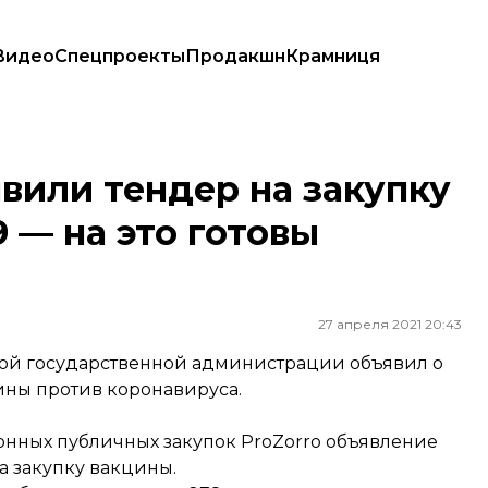
Видео
Спецпроекты
Продакшн
Крамниця
-19 — на это готовы потратить 140 млн грн
вили тендер на закупку
 — на это готовы
27 апреля 2021 20:43
ой государственной администрации объявил о
ины против коронавируса.
ронных публичных закупок ProZorro объявление
а закупку вакцины.