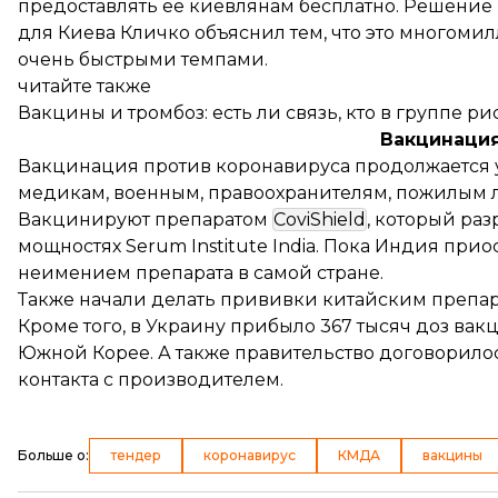
предоставлять ее киевлянам бесплатно. Решение
для Киева Кличко объяснил тем, что это многоми
очень быстрыми темпами.
читайте также
Вакцины и тромбоз: есть ли связь, кто в группе ри
Вакцинация
Вакцинация против коронавируса продолжается у
медикам, военным, правоохранителям, пожилым 
Вакцинируют препаратом
CoviShield
, который раз
мощностях Serum Institute India. Пока Индия при
неимением препарата в самой стране.
Также начали делать прививки китайским препа
Кроме того, в Украину
прибыло
367 тысяч доз вакц
Южной Корее. А также правительство
договорило
контакта с производителем.
Больше о
:
тендер
коронавирус
КМДА
вакцины