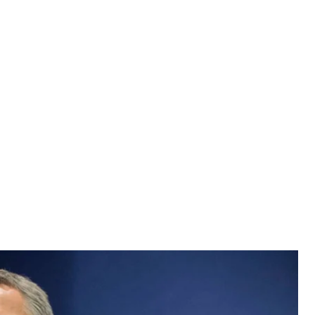
ерг, 2016 год
dia Library
 секретаря НАТО Йенса Столтенберга главой
 в эту должность после увольнения с поста