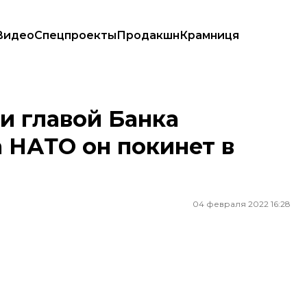
Видео
Спецпроекты
Продакшн
Крамниця
О он покинет в конце сентября
и главой Банка
а НАТО он покинет в
04 февраля 2022 16:28