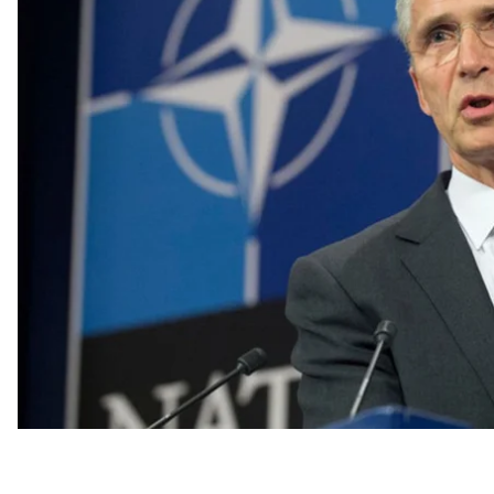
генсека Альянса 30 сентября 2021 года.
Об этом сообщает
сайт банка
и
Reuters
.
Столтенберг будет отвечать за установление про
стабильностью, а также наблюдать за крупнейши
активами в 1,4 триллиона долларов.
Действующий глава Банка Ойстейн Олсен заявил о 
планирует сложить полномочия после своего еже