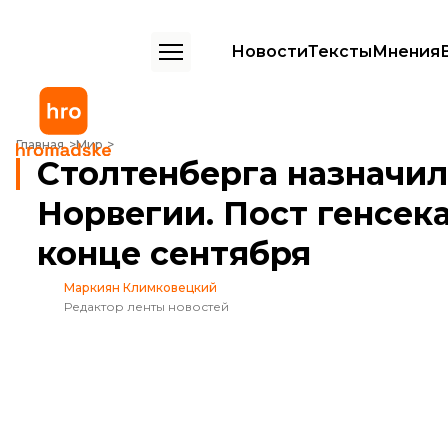
Новости
Тексты
Мнения
Столтенберга назначили главой Банка Норвегии. Пост генсека НАТ
Главная
Мир
Столтенберга назначил
Норвегии. Пост генсек
конце сентября
Маркиян Климковецкий
Редактор ленты новостей