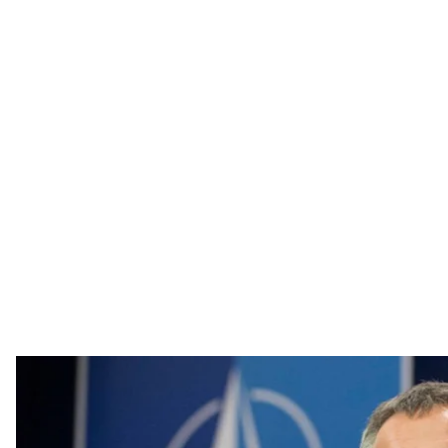
Йенс Столтенб
NATO Multime
Правительство Норвегии назначило генерального
Центрального банка Норвегии. Он должен вступить