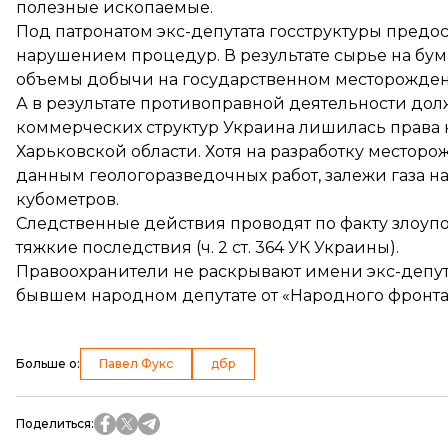
полезные ископаемые.
Под патронатом экс-депутата госструктуры предо
нарушением процедур. В результате сырье на бум
объемы добычи на государственном месторождени
А в результате противоправной деятельности до
коммерческих структур Украина лишилась права 
Харьковской области. Хотя на разработку местор
данным геологоразведочных работ, залежи газа на
кубометров.
Следственные действия проводят по факту злоу
тяжкие последствия (ч. 2 ст. 364 УК Украины).
Правоохранители не раскрывают имени экс-депута
бывшем народном депутате от «Народного фронта
Больше о
:
Павел Фукс
дбр
Поделиться
: