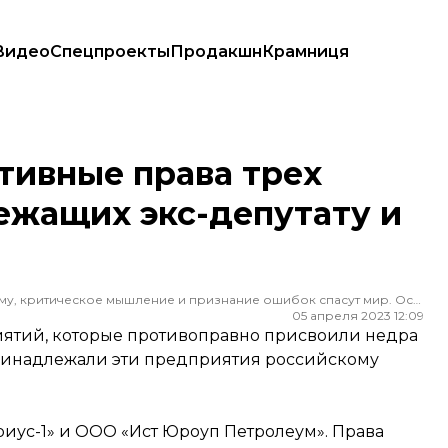
Видео
Спецпроекты
Продакшн
Крамниця
ащих экс-депутату и российскому олигарху
тивные права трех
ежащих экс-депутату и
Редактор ленты новостей hromadske. Считаю, что уважение к каждому, критическое мышление и признание ошибок спасут мир. Особенно люблю новости о науке и космос
05 апреля 2023 12:09
иятий, которые противоправно присвоили недра
принадлежали эти предприятия российскому
иус-1» и ООО «Ист Юроуп Петролеум». Права