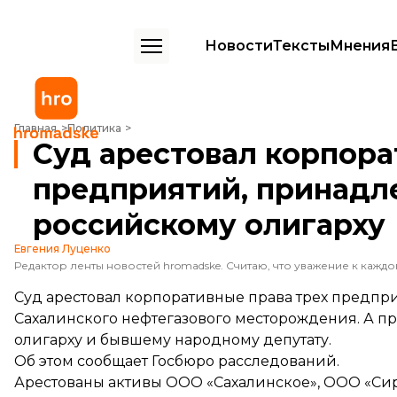
Новости
Тексты
Мнения
Суд арестовал корпоративные права трех предприятий, принадлеж
Главная
Политика
Суд арестовал корпора
предприятий, принадл
российскому олигарху
Евгения Луценко
Суд арестовал корпоративные права трех предпр
Сахалинского нефтегазового месторождения. А 
олигарху и бывшему народному депутату.
Об этом
сообщает
Госбюро расследований.
Арестованы активы ООО «Сахалинское», ООО «Сир