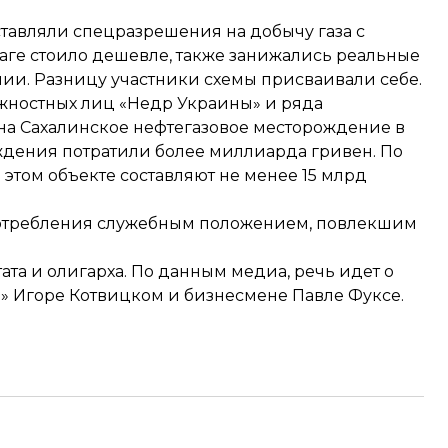
ставляли спецразрешения на добычу газа с
аге стоило дешевле, также занижались реальные
и. Разницу участники схемы присваивали себе.
лжностных лиц «Недр Украины» и ряда
на Сахалинское нефтегазовое месторождение в
ождения потратили более миллиарда гривен. По
 этом объекте составляют не менее 15 млрд
потребления служебным положением, повлекшим
та и олигарха. По данным медиа, речь идет о
» Игоре Котвицком и бизнесмене Павле Фуксе.