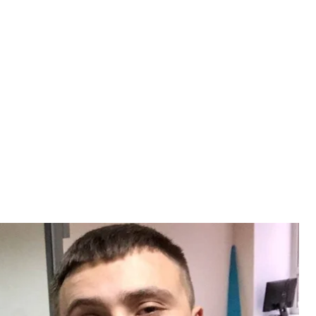
него смотрит напавший на него Абзал Баймукашев
гей Стерненко
ным напавшего на активиста Сергея Стерненко