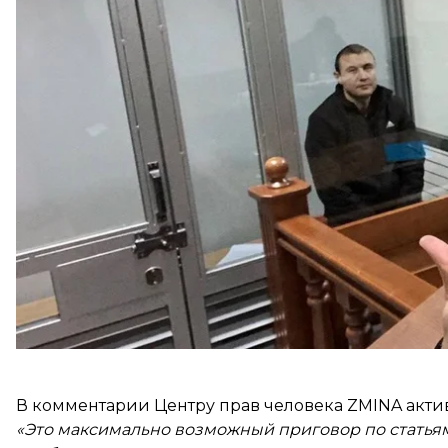
По словам активиста, речь идет об Абзале Баймука
затылок. Стерненко не потерял сознания и сумел 
Баймукашев был признан виновным в покушении
и обращении с оружием. Приговор вступит в зако
случае, если не будет апелляционной жалобы.
В комментарии Центру прав человека ZMINA акти
«Это максимально возможный приговор по статья