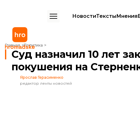
Новости
Тексты
Мнения
Суд назначил 10 лет заключения исполнителю покушения на Стер
Главная
Политика
Суд назначил 10 лет з
покушения на Стернен
Ярослав Герасименко
редактор ленты новостей