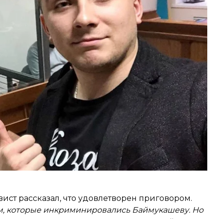
шеве, который 1 мая 2018 года выстрелил ему в
задержать нападавшего.
 на умышленное убийство, незаконном хранении
нную силу через месяц со дня объявления в том
вист
рассказал
, что удовлетворен приговором.
м, которые инкриминировались Баймукашеву. Но