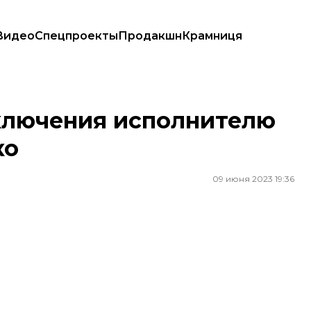
Видео
Спецпроекты
Продакшн
Крамниця
ненко
аключения исполнителю
ко
09 июня 2023 19:36