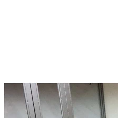
Сергей Стерненко позирует в зале суда, где на 
Twitter / Сер
Приморский районный суд Одессы признал винов
и назначил ему 10 лет за решеткой.
Об этом
рассказал
сам Стерненко.