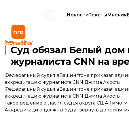
Новости
Тексты
Мнения
Суд обязал Белый дом восстановить аккредитацию журналиста CN
Главная
Мир
Суд обязал Белый дом
журналиста CNN на вр
Федеральный судья вВашингтоне приказал адми
аккредитацию журналиста CNN Джима Акосты.
Федеральный судья вВашингтоне приказал адми
аккредитацию журналиста CNN Джима Акосты.
Такое решение огласил судья округа США Тимоти
Аккредитацию должны будут вернуть допринятия