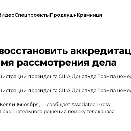
Видео
Спецпроекты
Продакшн
Крамниця
N на время рассмотрения дела
 восстановить аккредита
емя рассмотрения дела
нистрации президента США Дональда Трампа неме
нистрации президента США Дональда Трампа неме
 Келли 16ноября, —
сообщает
Associated Press.
 окончательного решения поиску телеканала.