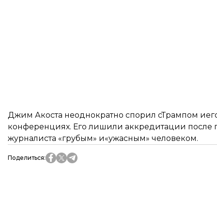
Джим Акоста неоднократно спорил сТрампом иего
конференциях. Его лишили аккредитации после п
журналиста «грубым» и«ужасным» человеком.
Поделиться
: