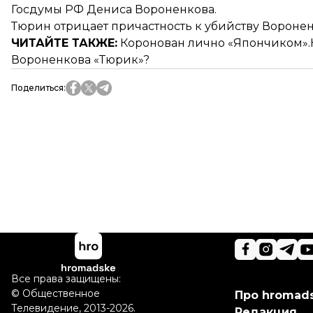
Госдумы РФ Дениса Вороненкова.
Тюрин отрицает причастность к убийству Воронен
ЧИТАЙТЕ ТАКЖЕ:
Коронован лично «Япончиком».
Вороненкова «Тюрик»?
Поделиться
:
Все права защищены:
©
Общественное
Про hromad
Телевидение
,
2013-2026.
Редакция