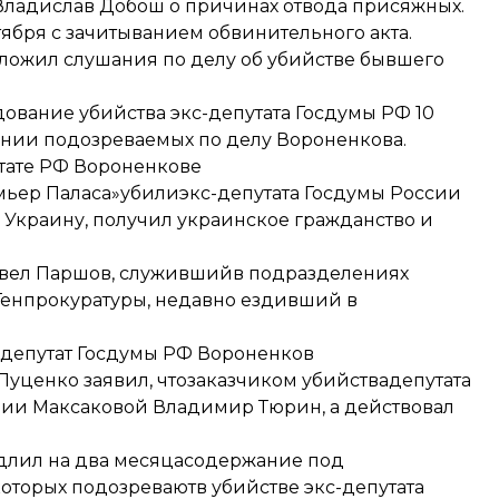
 Владислав Добош о причинах отвода присяжных.
тября с зачитыванием обвинительного акта.
тложил слушания по делу об убийстве бывшего
ование убийства экс-депутата Госдумы РФ 10
ении подозреваемых по делу Вороненкова.
утате РФ Вороненкове
емьер Паласа»
убили
экс-депутата Госдумы России
 Украину, получил украинское гражданство и
вел Паршов
, служившийв подразделениях
енпрокуратуры, недавно ездивший в
с-депутат Госдумы РФ Вороненков
уценко заявил, что
заказчиком убийства
депутата
рии Максаковой Владимир Тюрин, а действовал
длил на два месяца
содержание под
оторых подозреваютв убийстве экс-депутата