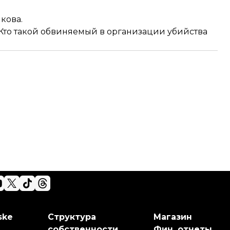
кова.
Кто такой обвиняемый в организации убийства
ske
Структура
Магазин
собственности
Фин. отчеты