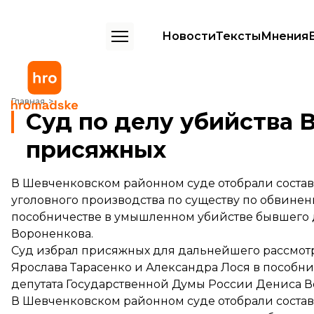
Новости
Тексты
Мнения
Суд по делу убийства Вороненкова отобрал присяжных
Главная
Суд по делу убийства 
присяжных
В Шевченковском районном суде отобрали соста
уголовного производства по существу по обвинен
пособничестве в умышленном убийстве бывшего 
Вороненкова.
Суд избрал присяжных для дальнейшего рассмот
Ярослава Тарасенко и Александра Лося в пособн
депутата Государственной Думы России Дениса В
В Шевченковском районном суде отобрали соста