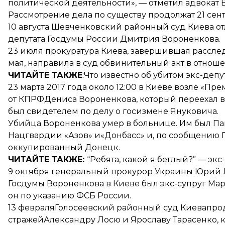
политической деятельности», — отметил адвокат
Рассмотрение дела по существу продолжат 21 сен
10 августа Шевченковский районный суд Киева о
депутата Госдумы России Дмитрия Вороненкова.
23 июля прокуратура Киева,
завершившая
расслед
мая, направила в суд обвинительный акт в отнош
ЧИТАЙТЕ ТАКЖЕ
:
Что известно об убитом экс-деп
23 марта 2017 года около 12:00 в Киеве возле «Пр
от КПРФДениса Вороненкова, который переехал в
был свидетелем по делу о госизмене Януковича.
Убийца Вороненкова умер в больнице. Им был
Па
Нацгвардии «Азов» и«Донбасс» и, по
сообщению
Г
оккупированный Донецк.
ЧИТАЙТЕ ТАКЖЕ:
“Ребята, какой я беглый?” — эк
9 октября генеральный прокурор Украины Юрий Л
Госдумы Вороненкова в Киеве был экс-супруг Ма
он по указанию ФСБ России.
13 февраляГолосеевский районный суд Киева
про
стражейАлександру Лосю и Ярославу Тарасенко, к