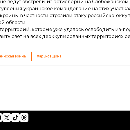
не ведут обстрелы из артиллерии
на Слобожанском,
упления украинское командование на этих участках
Украины в частности
отразили атаку
российско-оккуп
й области.
 территорий
, которые уже удалось освободить из-п
вить свет на всех деоккупированных территориях ре
аинская война
Харьковщина