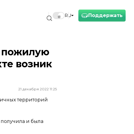
Поддержать
RU
и пожилую
те возник
21 декабря 2022 11:25
ичных территорий
 получила и была