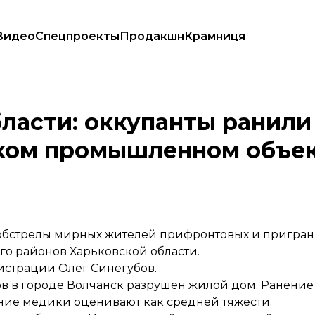
Видео
Спецпроекты
Продакшн
Крамниця
ну, на гражданском промышленном объекте возник пожар
бласти: оккупанты ранил
ком промышленном объек
бстрелы мирных жителей прифронтовых и пригран
го районов Харьковской области.
истрации Олег Синегубов.
ов в городе Волчанск разрушен жилой дом. Ранение
яние медики оценивают как средней тяжести.