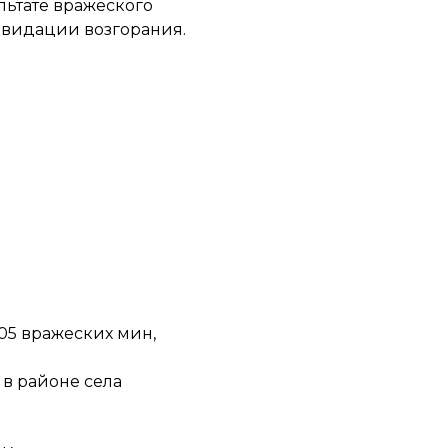
ьтате вражеского
квидации возгорания.
05 вражеских мин,
 в районе села