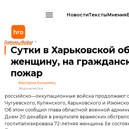
Новости
Тексты
Мнения
Сутки в Харьковской области: оккупанты ранили пожилую женщи
Главная
Война
Сутки в Харьковской о
женщину, на гражданс
пожар
Виктория Коломиец
Журналистка
российско—оккупационные войска продолжают о
Чугуевского, Купянского, Харьковского и Изюмско
Об этом
сообщил
глава областной военной админ
Днем 20 декабря в результате вражеских обстрел
госпитализирована 72-летняя женщина. Ее состо