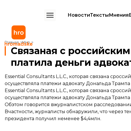
Новости
Тексты
Мнения
Связаная с российским олигархом компания платила деньги адвок
Главная
Мир
Связаная с российским
платила деньги адвока
Essential Consultants L.L.C., которая связана сро
осуществляла платежи адвокату Дональда Трампа 
Essential Consultants L.L.C., которая связана сро
осуществляла платежи адвокату Дональда Трампа 
Обэтом
говорится
вжурналистском расследовании 
Вчастности, журналисты обнаружили, что через 
президента получил неменее $4,4млн.