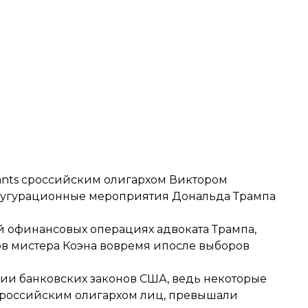
ltants сроссийским олигархом Виктором
наугурационные мероприятия Дональда Трампа
й офинансовых операциях адвоката Трампа,
в мистера Коэна вовремя ипосле выборов
ении банковских законов США, ведь некоторые
 сроссийским олигархом лиц, превышали