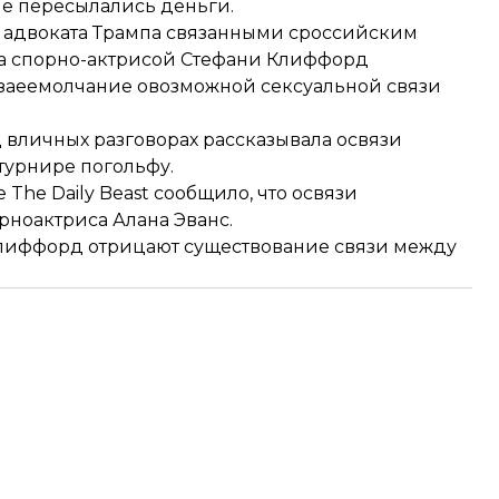
е пересылались деньги.
адвоката Трампа связанными сроссийским
а спорно-актрисой Стефани Клиффорд
 заеемолчание овозможной сексуальной связи
 вличных разговорах рассказывала освязи
турнире погольфу.
 The Daily Beast сообщило, что освязи
рноактриса Алана Эванс.
иКлиффорд отрицают существование связи между