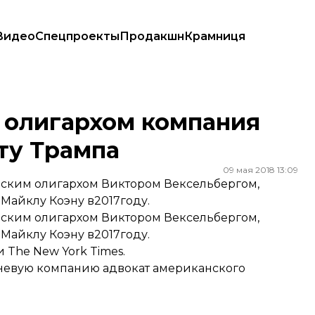
Видео
Спецпроекты
Продакшн
Крамниця
ату Трампа
 олигархом компания
ту Трампа
09 мая 2018 13:09
ссийским олигархом Виктором Вексельбергом,
Майклу Коэну в2017году.
ссийским олигархом Виктором Вексельбергом,
Майклу Коэну в2017году.
The New York Times.
теневую компанию адвокат американского