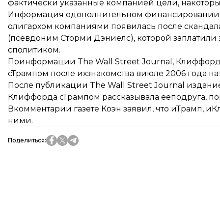
фактически указанные компанией цели, накоторы
Информация одополнительном финансировании 
олигархом компаниями появилась после скандал
(псевдоним Сторми Дэниелс), которой заплатили
сполитиком.
Поинформации The Wall Street Journal, Клиффорд
сТрампом после ихзнакомства виюле 2006 года на
После публикации The Wall Street Journal издание
Клиффорда сТрампом рассказывала ееподруга, по
Вкомментарии газете Коэн заявил, что иТрамп, 
ними.
Поделиться
: