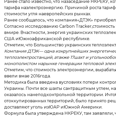
Ранее стало известно, что назаседание НКРЕКУ, 
тарифа наэлектроэнергию.
Причиной роста тариф
стоимости угля наевропейских рынках.
Ранее сообщалось, что компания
«ДТЭК» приобрел
Согласно исследованию Carbon Tracker,
стоимость
вмире. Вчастности, энергия украинских теплоэле
США иЮжноафриканской республике.
Отметим, что Большинство украинских теплоэлек
Компания ДТЭК— одна изкрупнейших энергетичес
теплоэлектростанций, атакже 17шахт и угольноо
монополистом нарынке генерации тепловой элект
Отметим, что стоимость электроэнергии, вырабат
ввели вмае 2016года.
Методика была введена вусловиях потери контрол
Украины. Почти все шахты сантрацитным углем, н
оказалось нанеподконтрольной территории. Ичт
отоккупированных территорий, было принято ре
доставляют уголь изЮАР иЮжной Америки.
Формула была утверждена НКРЕКУ, там заявляли, 