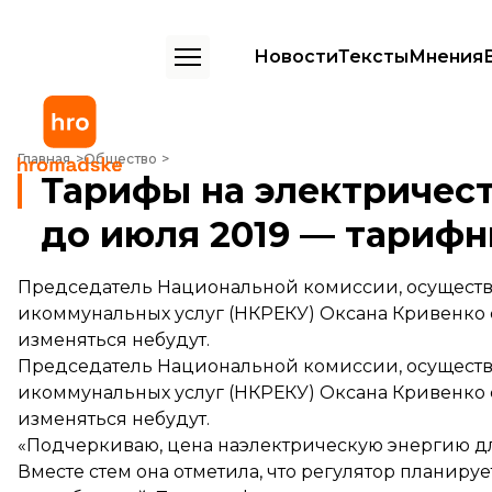
Новости
Тексты
Мнения
Тарифы на электричество для населения не будут расти до июля 
Главная
Общество
Тарифы на электричест
до июля 2019 — тарифн
Председатель Национальной комиссии, осуществ
икоммунальных услуг (НКРЕКУ) Оксана Кривенко 
изменяться небудут.
Председатель Национальной комиссии, осуществ
икоммунальных услуг (НКРЕКУ) Оксана Кривенко 
изменяться небудут.
«Подчеркиваю, цена наэлектрическую энергию дл
Вместе стем она отметила, что регулятор планир