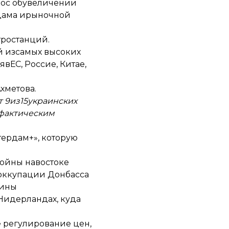
прос обувеличении
рдама ирыночной
тростанций.
й изсамых высоких
вЕС, Россие, Китае,
хметова.
 9из15украинских
 фактическим
тердам+», которую
войны навостоке
 оккупации Донбасса
аины
Нидерландах, куда
е регулирование цен,