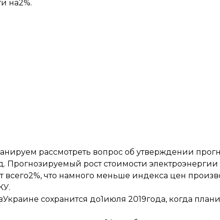
ти на2%.
ланируем рассмотреть вопрос об утверждении прог
д. Прогнозируемый рост стоимости электроэнерги
авит всего2%, что намного меньше индекса цен прои
КУ.
 вУкраине сохранится до1июля 2019года, когда пла