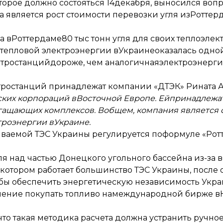
которое должно состояться 14декабря, выносился во
а
является рост стоимости перевозки угля изРотте
а вРоттердаме
80 тыс тонн угля для своих теплоэлек
 тепловой электроэнергии вУкраине
оказалась одно
ктростанцийдороже, чем аналогичнаяэлектроэнергия
тростанций принадлежат компании «ДТЭК» Рината А
ких корпораций вВосточной Европе. Ейпринадлежат
богащающих комплексов. Вобщем, компания является
роэнергии вУкраине.
ываемой ТЭС Украины регулируется поформуле «Рот
я над частью Донецкого угольного бассейна из-за 
акотором работает большинство ТЭС Украины, после
обы обеспечить энергетическую независимость Укр
шение покупать топливо намеждународной бирже в
что такая методика расчета должна устранить ручно