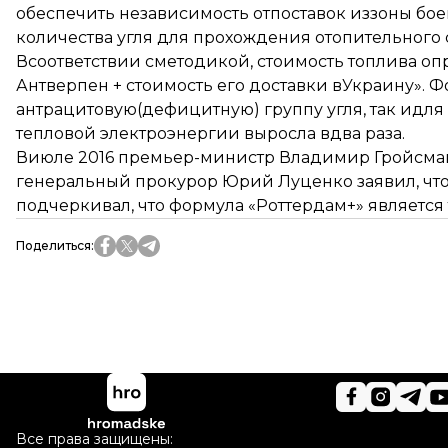
обеспечить независимость отпоставок иззоны бо
количества угля для прохождения отопительного 
Всоответствии сметодикой, стоимость топлива опр
Антверпен + стоимость его доставки вУкраину». 
антрацитовую(дефицитную) группу угля, так идля
тепловой электроэнергии выросла вдва раза.
Виюле 2016 премьер-министр Владимир Гройсман 
генеральный прокурор Юрий Луценко заявил, что
подчеркивал, что формула «Роттердам+» являетс
Поделиться
:
Все права защищены: