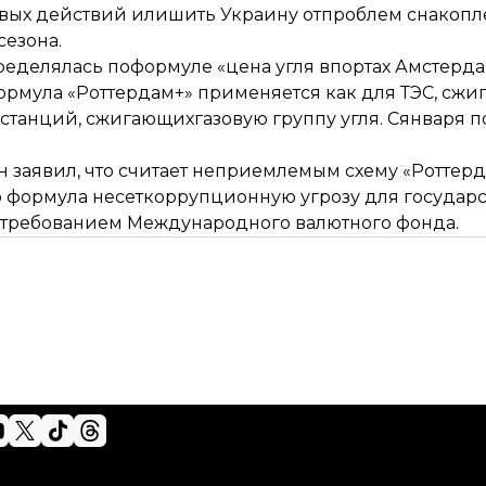
евых действий илишить Украину отпроблем снакопл
сезона.
еделялась поформуле «цена угля впортах Амстердам—
Формула «Роттердам+» применяется как для ТЭС, сж
 станций, сжигающихгазовую группу угля. Сянваря п
заявил, что считает неприемлемым схему «Роттерда
 формула несеткоррупционную угрозу для государс
я требованием Международного валютного фонда.