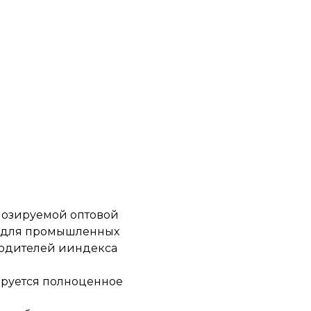
нозируемой оптовой
и для промышленных
зводителей ииндекса
нируется полноценное