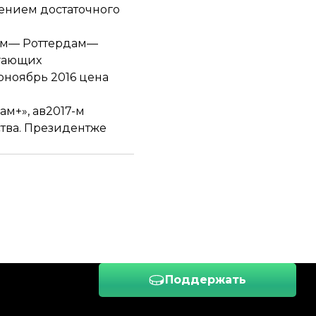
ением достаточного
 ​​Роттердам— ​​
игающих
оноябрь 2016 цена
м+», ав2017-м
тва. Президентже
Поддержать