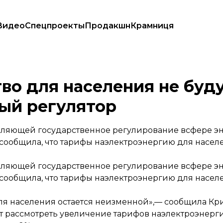
Видео
Спецпроекты
Продакшн
Крамниця
2019 — тарифный регулятор
во для населения не буд
ый регулятор
ляющей государственное регулирование всфере э
сообщила, что тарифы наэлектроэнергию для населе
ляющей государственное регулирование всфере э
сообщила, что тарифы наэлектроэнергию для населе
я населения остается неизменной»,— сообщила Кр
ует рассмотреть увеличение тарифов наэлектроэнерг