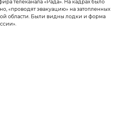
фира телеканала «Рада». На кадрах было
но, «проводят эвакуацию» на затопленных
ой области. Были видны лодки и форма
ссии».