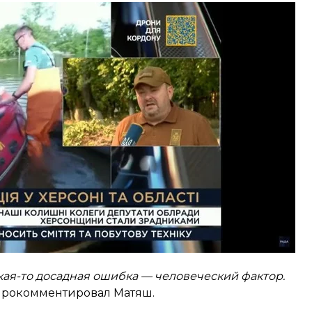
 эфира
тектор медіа»
 подтвердил «Детектору медиа», что этот кадр в
кая-то досадная ошибка — человеческий фактор.
 прокомментировал Матяш.