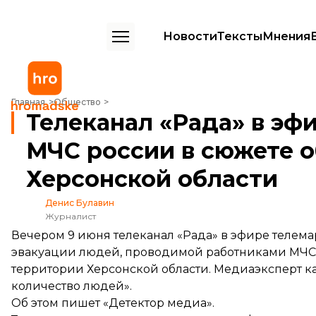
Новости
Тексты
Мнения
Телеканал «Рада» в эфире показал кадры из МЧС россии в сюжете 
Главная
Общество
Телеканал «Рада» в эф
МЧС россии в сюжете о
Херсонской области
Денис Булавин
Журналист
Вечером 9 июня телеканал «Рада» в эфире телема
эвакуации людей, проводимой работниками МЧС
территории Херсонской области. Медиаэксперт ка
количество людей».
Об этом
пишет
«Детектор медиа».