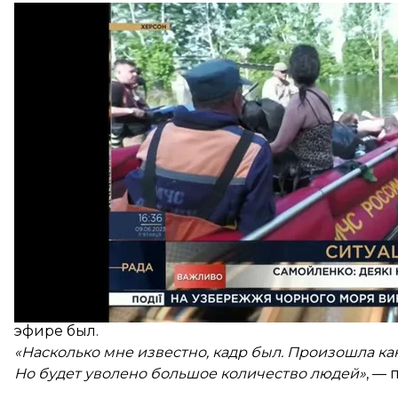
Кадр из
Скриншот / «Де
Медиаэксперт телеканала «Рада» Владислав Матяш
эфире был.
«Насколько мне известно, кадр был. Произошла ка
Но будет уволено большое количество людей»
, —