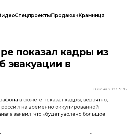
Видео
Спецпроекты
Продакшн
Крамниця
об эвакуации в Херсонской области
ире показал кадры из
б эвакуации в
10 июня 2023 19:38
рафона в сюжете показал кадры, вероятно,
 россии на временно оккупированной
нала заявил, что «будет уволено большое