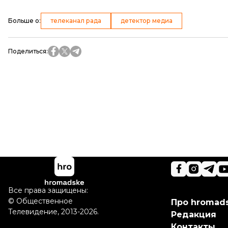
Больше о
:
телеканал рада
детектор медиа
Поделиться
:
Все права защищены:
©
Общественное
Про hromad
Телевидение
,
2013-2026.
Редакция
Контакты