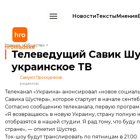
Новости
Тексты
Мнения
Телеведущий Савик Шустер возвращается на украинское ТВ
Главная
Общество
Телеведущий Савик Шу
украинское ТВ
Самуил Проскуряков
редактор
Телеканал «Украина» анонсировал «новое социа
Савика Шустера», которое стартует в начале сентяб
Согласно
сообщению
телеканала, первую программ
«Я возвращаюсь в новую Украину, страну полную 
отобразятся в нашей студии. Я рад тому, что буд
стране», — отметил Шустер.
Ток-шоу будут транслировать по пятницам в 21:00.