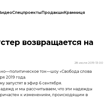
Видео
Спецпроекты
Продакшн
Крамниця
стер возвращается на
28 июля 2019 13:00
льно—политическое ток—шоу «Свобода слова
ря 2019 года.
у запустят в эфир 6 сентября.
надежд и мы рассчитываем, что эти надежды
у причастен к изменениям, происходящим в