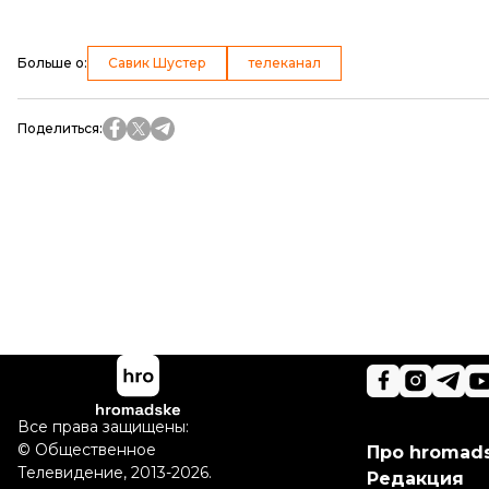
Больше о
:
Савик Шустер
телеканал
Поделиться
:
Все права защищены:
©
Общественное
Про hromad
Телевидение
,
2013-2026.
Редакция