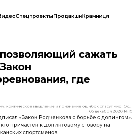
Видео
Спецпроекты
Продакшн
Крамниця
. Закон распространяется на соревнования, где участвуют США
, позволяющий сажать
 Закон
оревнования, где
Редактор ленты новостей hromadske. Считаю, что уважение к каждому, критическое мышление и признание ошибок спасут мир. Особенно люблю новости о науке и космос
05 декабря 2020 14:10
исал «Закон Родченкова о борьбе с допингом».
 кто причастен к допинговому сговору на
канских спортсменов.