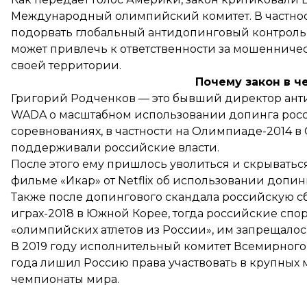
Международный олимпийский комитет. В частност
подорвать глобальный антидопинговый контроль, 
может привлечь к ответственности за мошенниче
своей территории.
Почему закон в ч
Григорий Родченков — это бывший директор ант
WADA о масштабном использовании допинга рос
соревнованиях, в частности на Олимпиаде-2014 в 
поддерживали российские власти.
После этого ему пришлось уволиться и скрыватьс
фильме «Икар» от Netflix об использовании допин
Также после допингового скандала российскую с
играх-2018 в Южной Корее, тогда российские спор
«олимпийских атлетов из России», им запрещало
В 2019 году исполнительный комитет Всемирного 
года
лишил
Россию права участвовать в крупных
чемпионаты мира.