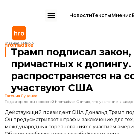
Новости
Тексты
Мнения
Трамп подписал закон, позволяющий сажать причастных к допингу
Главная
Мир
Трамп подписал закон
причастных к допингу.
распространяется на с
участвуют США
Евгения Луценко
Действующий президент США Дональд Трамп подп
Он предусматривает штраф и заключение для тех,
международных соревнованиях с участием амери
Об этом
сообщает
пресс-служба Белого дома.