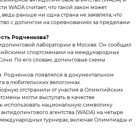
и WADA считает, что такой закон может
ведь раньше ни одна страна не заявляла, что
ство с допингом на соревнованиях за пределами
есть Родченкова?
идопинговой лаборатории в Москве. Он сообщил
сийскими спортсменами на международных
Сочи. По его словам, допинговые схемы
я. Родченков появлялся в документальном
га в любительских велогонках.
борную отстранили от участия в Олимпийских
тсмены могли выступать в качестве
сь использовать национальную символику.
антидопингового агентства (WADA) на четыре
 международных турнирах, включая Олимпиады и