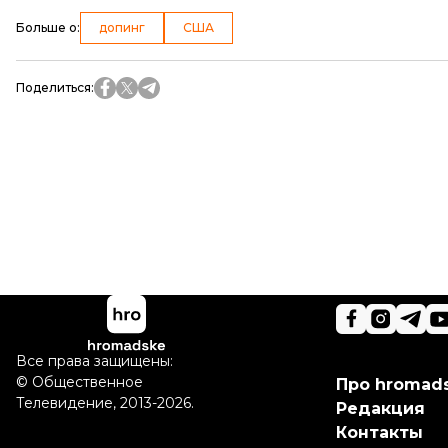
Больше о
:
допинг
США
Поделиться
:
Все права защищены:
©
Общественное
Про hromad
Телевидение
,
2013-2026.
Редакция
Контакты