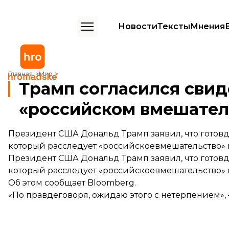
Новости
Тексты
Мнения
Трамп согласился свидетельствовать о «российском вмешательств
Главная
Мир
Трамп согласился свид
«российском вмешател
Президент США Дональд Трамп заявил, что готов
который расследует «российскоевмешательство» в
Президент США Дональд Трамп заявил, что готов
который расследует «российскоевмешательство» в
Об этом
сообщает
Bloomberg.
«По правдеговоря, ожидаю этого с нетерпением»,