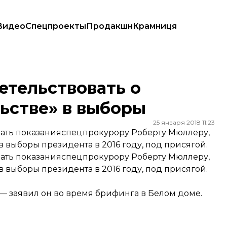
Видео
Спецпроекты
Продакшн
Крамниця
е» в выборы
етельствовать о
ьстве» в выборы
25 января 2018 11:23
дать показанияспецпрокурору Роберту Мюллеру,
 выборы президента в 2016 году, под присягой.
дать показанияспецпрокурору Роберту Мюллеру,
 выборы президента в 2016 году, под присягой.
 — заявил он во время брифинга в Белом доме.