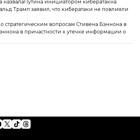
а назвала
Путина инициатором кибератак
на
ьд Трамп заявил, что кибератаки не повлияли
по стратегическим вопросам Стивена Бэннона в
Бэннона в причастности к утечке информации о