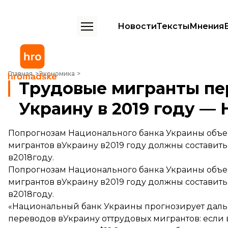
Новости
Тексты
Мнения
Трудовые мигранты переведут $12,6 млрд в Украину в 2019 году — 
Главная
Экономика
Трудовые мигранты пер
Украину в 2019 году —
Попрогнозам Национального банка Украины объ
мигрантов вУкраину в2019 году должны составить 
в2018году.
Попрогнозам Национального банка Украины объ
мигрантов вУкраину в2019 году должны составить 
в2018году.
«Национальный банк Украины прогнозирует дал
переводов вУкраину оттрудовых мигрантов: если в