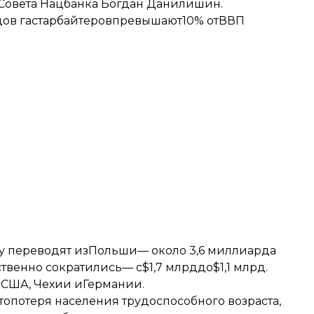
 Совета Нацбанка Богдан Данилишин.
одов гастарбайтеровпревышают10% отВВП
ну переводят изПольши— около 3,6 миллиарда
венно сократились— с$1,7 млрддо$1,1 млрд.
зСША, Чехии иГермании.
топотеря населения трудоспособного возраста,