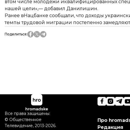
втом числе молодежи иквалифицированных специ
нашей цели»,— добавил Данилишин.
Ранее вНацбанке сообщали, что
доходы украинск
темпы трудовой миграции постепенно замедляют
Поделиться
:
Все права защищены:
©
Общественное
Про hromad
Телевидение
,
2013-2026.
Редакция