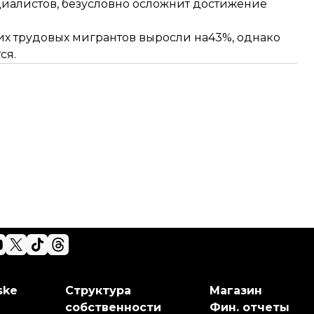
алистов, безусловно осложнит достижение
их трудовых мигрантов выросли
на43%, однако
ся.
ske
Структура
Магазин
собственности
Фин. отчеты