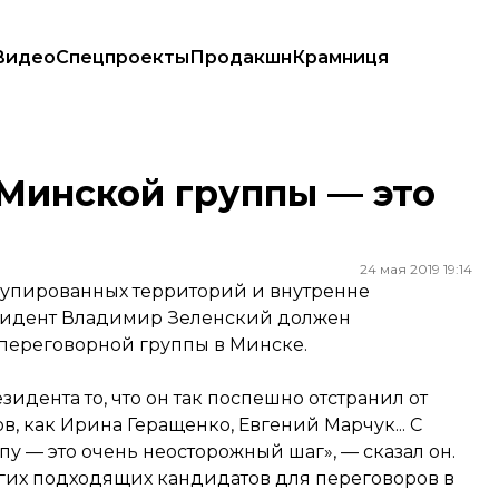
Видео
Спецпроекты
Продакшн
Крамниця
 Минской группы — это
24 мая 2019 19:14
купированных территорий и внутренне
езидент Владимир Зеленский должен
 переговорной группы в Минске.
дента то, что он так поспешно отстранил от
, как Ирина Геращенко, Евгений Марчук... С
пу — это очень неосторожный шаг», — сказал он.
угих подходящих кандидатов для переговоров в